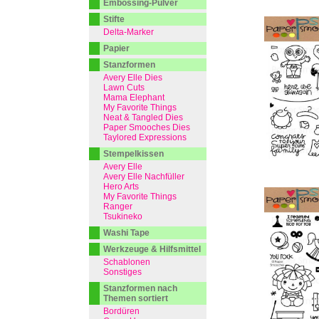
Embossing-Pulver
Stifte
Delta-Marker
Papier
Stanzformen
Avery Elle Dies
Lawn Cuts
Mama Elephant
My Favorite Things
Neat & Tangled Dies
Paper Smooches Dies
Taylored Expressions
Stempelkissen
Avery Elle
Avery Elle Nachfüller
Hero Arts
My Favorite Things
Ranger
Tsukineko
Washi Tape
Werkzeuge & Hilfsmittel
Schablonen
Sonstiges
Stanzformen nach
Themen sortiert
Bordüren