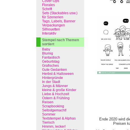
Cover-Ups
Florales
Schrift
Sets (Stackables usw.)
für Szenerien
Tags, Labels, Banner
Verpackungen
Silhouetten
Interaktiv
Stempel nach Themen
sortiert
Baby
Blumig
Fantastisch
Geburtstag
Grafisches
Gute Gedanken
Herbst & Halloween
Hintergründe
In der Stadt
Jungs & Männer
kleine & große Kinder
Liebe & Hochzeit
Ostern & Frühling
Reisen
Scrapbooking
Selbstgemacht!
Sommer
Textstempel & Alphas
Ende 2020 wird di
Tierisch
Preisen ka
Hmmm, lecker!