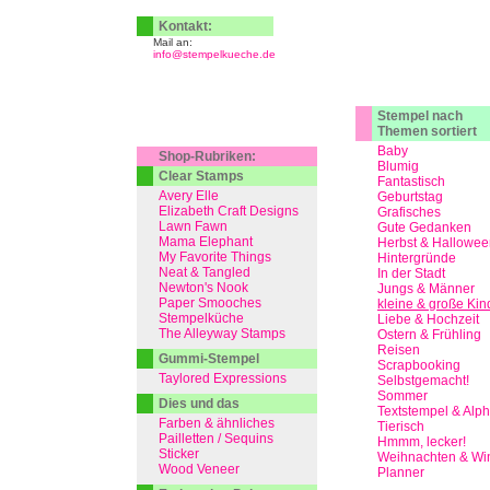
Kontakt:
Mail an:
info@stempelkueche.de
Stempel nach
Themen sortiert
Baby
Shop-Rubriken:
Blumig
Clear Stamps
Fantastisch
Avery Elle
Geburtstag
Elizabeth Craft Designs
Grafisches
Lawn Fawn
Gute Gedanken
Mama Elephant
Herbst & Hallowee
My Favorite Things
Hintergründe
Neat & Tangled
In der Stadt
Newton's Nook
Jungs & Männer
Paper Smooches
kleine & große Kin
Stempelküche
Liebe & Hochzeit
The Alleyway Stamps
Ostern & Frühling
Reisen
Gummi-Stempel
Scrapbooking
Taylored Expressions
Selbstgemacht!
Sommer
Dies und das
Textstempel & Alp
Farben & ähnliches
Tierisch
Pailletten / Sequins
Hmmm, lecker!
Sticker
Weihnachten & Win
Wood Veneer
Planner