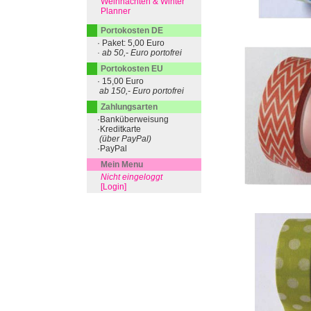
Weihnachten & Winter
Planner
Portokosten DE
· Paket: 5,00 Euro
· ab 50,- Euro portofrei
Portokosten EU
· 15,00 Euro
ab 150,- Euro portofrei
Zahlungsarten
·Banküberweisung
·Kreditkarte
(über PayPal)
·PayPal
Mein Menu
Nicht eingeloggt
[Login]