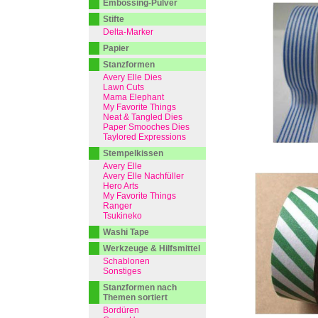
Embossing-Pulver
Stifte
Delta-Marker
Papier
Stanzformen
Avery Elle Dies
Lawn Cuts
Mama Elephant
My Favorite Things
Neat & Tangled Dies
Paper Smooches Dies
Taylored Expressions
Stempelkissen
Avery Elle
Avery Elle Nachfüller
Hero Arts
My Favorite Things
Ranger
Tsukineko
Washi Tape
Werkzeuge & Hilfsmittel
Schablonen
Sonstiges
Stanzformen nach
Themen sortiert
Bordüren