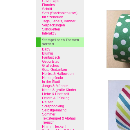
Cover-Ups
Florales
Schrift
Sets (Stackables usw.)
für Szenerien
Tags, Labels, Banner
Verpackungen
Silhouetten
Interaktiv
Stempel nach Themen
sortiert
Baby
Blumig
Fantastisch
Geburtstag
Grafisches
Gute Gedanken
Herbst & Halloween
Hintergründe
In der Stadt
Jungs & Männer
kleine & große Kinder
Liebe & Hochzeit
Ostern & Frühling
Reisen
Scrapbooking
Selbstgemacht!
Sommer
Textstempel & Alphas
Tierisch
Hmmm, lecker!