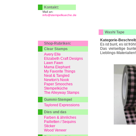
Kontakt:
Mail an:
info@stempelkueche.de
Washi Tape
Kategorie-Beschrei
Shop-Rubriken:
Es ist bunt, es ist frö
Das vielseitige bunt
Clear Stamps
Lieblings-Materialien!
Avery Elle
Elizabeth Craft Designs
Lawn Fawn
Mama Elephant
My Favorite Things
Neat & Tangled
Newton's Nook
Paper Smooches
Stempelküche
The Alleyway Stamps
Gummi-Stempel
Taylored Expressions
Dies und das
Farben & ähnliches
Pailletten / Sequins
Sticker
Wood Veneer