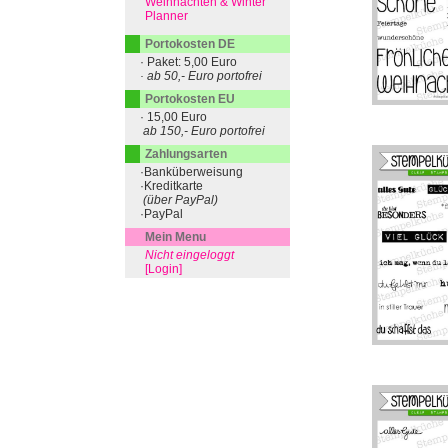
Weihnachten & Winter
Planner
Portokosten DE
· Paket: 5,00 Euro
· ab 50,- Euro portofrei
Portokosten EU
· 15,00 Euro
ab 150,- Euro portofrei
Zahlungsarten
·Banküberweisung
·Kreditkarte
(über PayPal)
·PayPal
Mein Menu
Nicht eingeloggt
[Login]