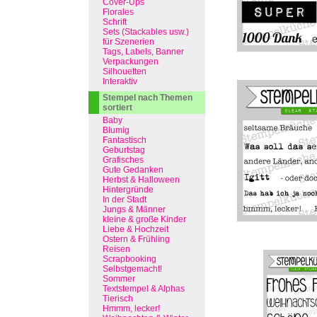
Cover-Ups
Florales
Schrift
Sets (Stackables usw.)
für Szenerien
Tags, Labels, Banner
Verpackungen
Silhouetten
Interaktiv
Stempel nach Themen
sortiert
Baby
Blumig
Fantastisch
Geburtstag
Grafisches
Gute Gedanken
Herbst & Halloween
Hintergründe
In der Stadt
Jungs & Männer
kleine & große Kinder
Liebe & Hochzeit
Ostern & Frühling
Reisen
Scrapbooking
Selbstgemacht!
Sommer
Textstempel & Alphas
Tierisch
Hmmm, lecker!