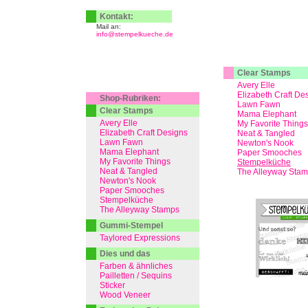
Kontakt:
Mail an:
info@stempelkueche.de
Clear Stamps
Avery Elle
Elizabeth Craft De
Shop-Rubriken:
Lawn Fawn
Clear Stamps
Mama Elephant
Avery Elle
My Favorite Things
Elizabeth Craft Designs
Neat & Tangled
Lawn Fawn
Newton's Nook
Mama Elephant
Paper Smooches
My Favorite Things
Stempelküche
Neat & Tangled
The Alleyway Sta
Newton's Nook
Paper Smooches
Stempelküche
The Alleyway Stamps
Gummi-Stempel
Taylored Expressions
Dies und das
Farben & ähnliches
Pailletten / Sequins
Sticker
Wood Veneer