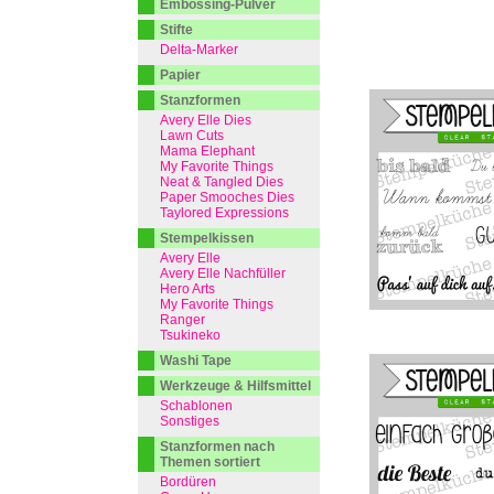
Embossing-Pulver
Stifte
Delta-Marker
Papier
Stanzformen
Avery Elle Dies
Lawn Cuts
Mama Elephant
My Favorite Things
Neat & Tangled Dies
Paper Smooches Dies
Taylored Expressions
Stempelkissen
Avery Elle
Avery Elle Nachfüller
Hero Arts
My Favorite Things
Ranger
Tsukineko
Washi Tape
Werkzeuge & Hilfsmittel
Schablonen
Sonstiges
Stanzformen nach
Themen sortiert
Bordüren