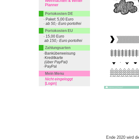
Weihnachten & Winter
Planner
Portokosten DE
· Paket: 5,00 Euro
· ab 50,- Euro portofrei
Portokosten EU
· 15,00 Euro
ab 150,- Euro portofrei
Zahlungsarten
·Banküberweisung
·Kreditkarte
(über PayPal)
·PayPal
Mein Menu
Nicht eingeloggt
[Login]
Ende 2020 wird di