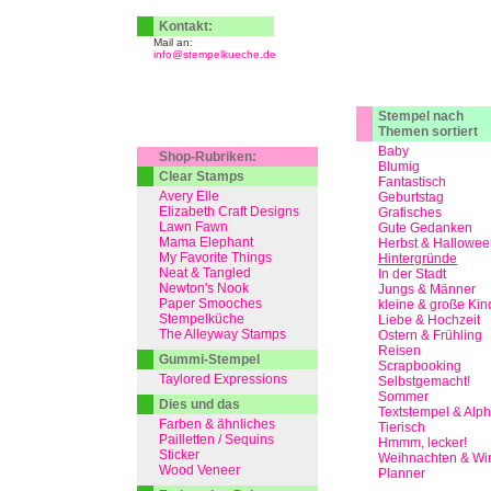
Kontakt:
Mail an:
info@stempelkueche.de
Stempel nach
Themen sortiert
Baby
Shop-Rubriken:
Blumig
Clear Stamps
Fantastisch
Avery Elle
Geburtstag
Elizabeth Craft Designs
Grafisches
Lawn Fawn
Gute Gedanken
Mama Elephant
Herbst & Hallowee
My Favorite Things
Hintergründe
Neat & Tangled
In der Stadt
Newton's Nook
Jungs & Männer
Paper Smooches
kleine & große Kin
Stempelküche
Liebe & Hochzeit
The Alleyway Stamps
Ostern & Frühling
Reisen
Gummi-Stempel
Scrapbooking
Taylored Expressions
Selbstgemacht!
Sommer
Dies und das
Textstempel & Alp
Farben & ähnliches
Tierisch
Pailletten / Sequins
Hmmm, lecker!
Sticker
Weihnachten & Win
Wood Veneer
Planner