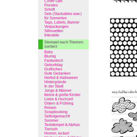
Cover-Ups
Florales
Schrift
Sets (Stackables usw.)
für Szenerien
Tags, Labels, Banner
Verpackungen
Silhouetten
Interaktiv
Stempel nach Themen
sortiert
Baby
Blumig
Fantastisch
Geburtstag
Grafisches
Gute Gedanken
Herbst & Halloween
Hintergründe
In der Stadt
Jungs & Männer
kleine & große Kinder
Liebe & Hochzeit
Ostern & Frühling
Reisen
Scrapbooking
Selbstgemacht!
Sommer
Textstempel & Alphas
Tierisch
Hmmm, lecker!