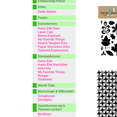
Embossing-Pulver
Stifte
Delta-Marker
Papier
Stanzformen
Avery Elle Dies
Lawn Cuts
Mama Elephant
My Favorite Things
Neat & Tangled Dies
Paper Smooches Dies
Taylored Expressions
Stempelkissen
Avery Elle
Avery Elle Nachfüller
Hero Arts
My Favorite Things
Ranger
Tsukineko
Washi Tape
Werkzeuge & Hilfsmittel
Schablonen
Sonstiges
Stanzformen nach
Themen sortiert
Bordüren