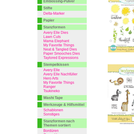
Embossing-Pulver
Stifte
Delta-Marker
Papier
Stanzformen
Avery Elle Dies
Lawn Cuts
Mama Elephant
My Favorite Things
Neat & Tangled Dies
Paper Smooches Dies
Taylored Expressions
Stempelkissen
Avery Elle
Avery Elle Nachfüller
Hero Arts
My Favorite Things
Ranger
Tsukineko
Washi Tape
Werkzeuge & Hilfsmittel
Schablonen
Sonstiges
Stanzformen nach
Themen sortiert
Bordüren