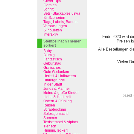
Cover-Ups
Florales
Schrift
Sets (Stackables usw.)
für Szenerien
Tags, Labels, Banner
Verpackungen
Silhouetten
Interaktiv
Ende 2020 wird di
Preisen ka
Stempel nach Themen
sortiert
Alle Bestellungen di
Baby
Blumig
Fantastisch
Vielen Da
Geburtstag
Grafisches
Gute Gedanken
Herbst & Halloween
Hintergründe
In der Stadt
Jungs & Männer
kleine & große Kinder
based 
Liebe & Hochzeit
Ostern & Frühling
Reisen
Scrapbooking
Selbstgemacht!
Sommer
Textstempel & Alphas
Tierisch
Hmmm, lecker!