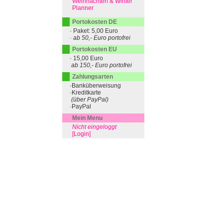
Weihnachten & Winter
Planner
Portokosten DE
· Paket: 5,00 Euro
· ab 50,- Euro portofrei
Portokosten EU
· 15,00 Euro
ab 150,- Euro portofrei
Zahlungsarten
·Banküberweisung
·Kreditkarte
(über PayPal)
·PayPal
Mein Menu
Nicht eingeloggt
[Login]