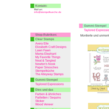
Kontakt:
Mail an:
info@stempelkueche.de
Gummi-Stempel
Taylored Expressi
Shop-Rubriken:
Montierte und unmont
Clear Stamps
Avery Elle
Elizabeth Craft Designs
Lawn Fawn
Mama Elephant
My Favorite Things
Neat & Tangled
Newton's Nook
Paper Smooches
Stempelküche
The Alleyway Stamps
Gummi-Stempel
Taylored Expressions
Dies und das
Farben & ähnliches
Pailletten / Sequins
Sticker
Wood Veneer