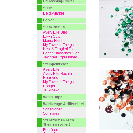
Embossing-Pulver
Stifte
Delta-Marker
Papier
Stanzformen
Avery Elle Dies
Lawn Cuts
Mama Elephant
My Favorite Things
Neat & Tangled Dies
Paper Smooches Dies
Taylored Expressions
Stempelkissen
Avery Elle
Avery Elle Nachfüller
Hero Arts
My Favorite Things
Ranger
Tsukineko
Washi Tape
Werkzeuge & Hilfsmittel
Schablonen
Sonstiges
Stanzformen nach
Themen sortiert
Bordüren