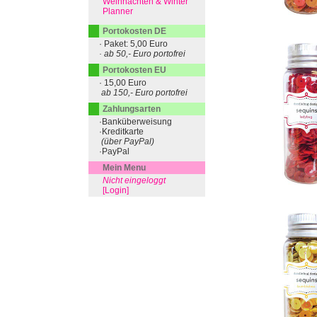
Weihnachten & Winter
Planner
Portokosten DE
· Paket: 5,00 Euro
· ab 50,- Euro portofrei
Portokosten EU
· 15,00 Euro
ab 150,- Euro portofrei
Zahlungsarten
·Banküberweisung
·Kreditkarte
(über PayPal)
·PayPal
Mein Menu
Nicht eingeloggt
[Login]