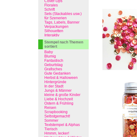
Cover-Ups
Florales
Schrift
Sets (Stackables usw.)
für Szenerien
Tags, Labels, Banner
Verpackungen
Silhouetten
Interaktiv
Stempel nach Themen
sortiert
Baby
Blumig
Fantastisch
Geburtstag
Grafisches
Gute Gedanken
Herbst & Halloween
Hintergründe
In der Stadt
Jungs & Männer
kleine & große Kinder
Liebe & Hochzeit
Ostern & Frühling
Reisen
Scrapbooking
Selbstgemacht!
Sommer
Textstempel & Alphas
Tierisch
Hmmm, lecker!