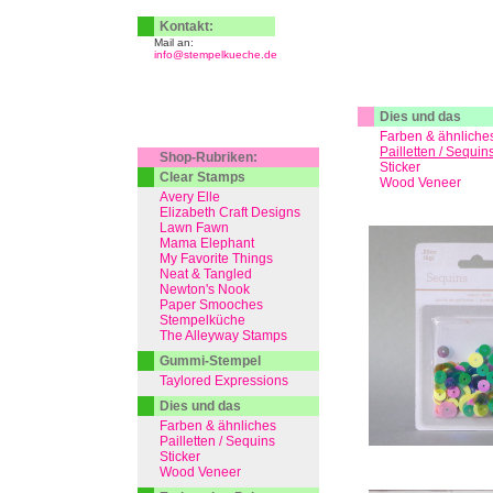
Kontakt:
Mail an:
info@stempelkueche.de
Dies und das
Farben & ähnliche
Pailletten / Sequin
Shop-Rubriken:
Sticker
Clear Stamps
Wood Veneer
Avery Elle
Elizabeth Craft Designs
Lawn Fawn
Mama Elephant
My Favorite Things
Neat & Tangled
Newton's Nook
Paper Smooches
Stempelküche
The Alleyway Stamps
Gummi-Stempel
Taylored Expressions
Dies und das
Farben & ähnliches
Pailletten / Sequins
Sticker
Wood Veneer