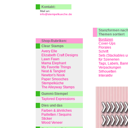
Kontakt:
Mail an:
info@stempelkueche.de
Stanzformen nac
Themen sortiert
Bordüren
Shop-Rubriken:
Cover-Ups
Clear Stamps
Florales
Avery Elle
Schrift
Elizabeth Craft Designs
Sets (Stackables u
Lawn Fawn
für Szenerien
Mama Elephant
Tags, Labels, Ban
My Favorite Things
Verpackungen
Neat & Tangled
Silhouetten
Newton's Nook
Interaktiv
Paper Smooches
Stempelküche
The Alleyway Stamps
Gummi-Stempel
Taylored Expressions
Dies und das
Farben & ähnliches
Pailletten / Sequins
Sticker
Wood Veneer