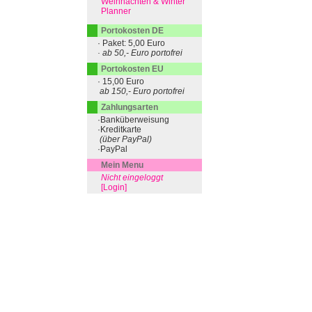
Weihnachten & Winter
Planner
Portokosten DE
· Paket: 5,00 Euro
· ab 50,- Euro portofrei
Portokosten EU
· 15,00 Euro
ab 150,- Euro portofrei
Zahlungsarten
·Banküberweisung
·Kreditkarte
(über PayPal)
·PayPal
Mein Menu
Nicht eingeloggt
[Login]