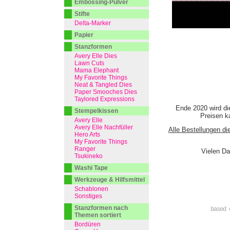
Embossing-Pulver
Stifte
Delta-Marker
Papier
Stanzformen
Avery Elle Dies
Lawn Cuts
Mama Elephant
My Favorite Things
Neat & Tangled Dies
Paper Smooches Dies
Taylored Expressions
Ende 2020 wird di
Stempelkissen
Preisen ka
Avery Elle
Avery Elle Nachfüller
Alle Bestellungen di
Hero Arts
My Favorite Things
Ranger
Vielen Da
Tsukineko
Washi Tape
Werkzeuge & Hilfsmittel
Schablonen
Sonstiges
Stanzformen nach
based 
Themen sortiert
Bordüren