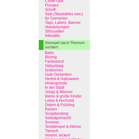
Cover-Ups
Florales
Schrift
Sets (Stackables usw.)
für Szenerien
Tags, Labels, Banner
Verpackungen
Silhouetten
Interaktiv
Stempel nach Themen
sortiert
Baby
Blumig
Fantastisch
Geburtstag
Grafisches
Gute Gedanken
Herbst & Halloween
Hintergründe
In der Stadt
Jungs & Männer
kleine & große Kinder
Liebe & Hochzeit
Ostern & Frühling
Reisen
Scrapbooking
Selbstgemacht!
Sommer
Textstempel & Alphas
Tierisch
Hmmm, lecker!