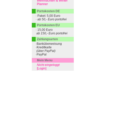
Weihnachten & Winter
Planner
Portokosten DE
· Paket: 5,00 Euro
· ab 50,- Euro portofrei
Portokosten EU
· 15,00 Euro
ab 150,- Euro portofrei
Zahlungsarten
·Banküberweisung
·Kreditkarte
(über PayPal)
·PayPal
Mein Menu
Nicht eingeloggt
[Login]