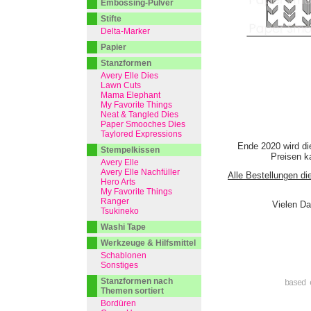
Embossing-Pulver
Stifte
Delta-Marker
Papier
Stanzformen
Avery Elle Dies
Lawn Cuts
Mama Elephant
My Favorite Things
Neat & Tangled Dies
Paper Smooches Dies
Taylored Expressions
Ende 2020 wird di
Stempelkissen
Preisen ka
Avery Elle
Avery Elle Nachfüller
Alle Bestellungen di
Hero Arts
My Favorite Things
Ranger
Vielen Da
Tsukineko
Washi Tape
Werkzeuge & Hilfsmittel
Schablonen
Sonstiges
Stanzformen nach
based 
Themen sortiert
Bordüren