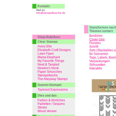
Kontakt:
Mail an:
info@stempelkueche.de
Stanzformen nac
Themen sortiert
Bordüren
Shop-Rubriken:
Cover-Ups
Clear Stamps
Florales
Avery Elle
Schrift
Elizabeth Craft Designs
Sets (Stackables u
Lawn Fawn
für Szenerien
Mama Elephant
Tags, Labels, Ban
My Favorite Things
Verpackungen
Neat & Tangled
Silhouetten
Newton's Nook
Interaktiv
Paper Smooches
Stempelküche
The Alleyway Stamps
Gummi-Stempel
Taylored Expressions
Dies und das
Farben & ähnliches
Pailletten / Sequins
Sticker
Wood Veneer