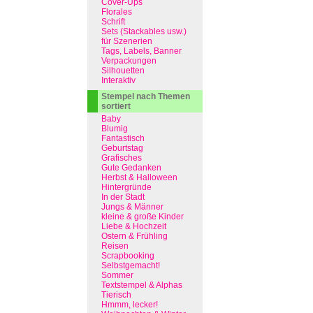
Cover-Ups
Florales
Schrift
Sets (Stackables usw.)
für Szenerien
Tags, Labels, Banner
Verpackungen
Silhouetten
Interaktiv
Stempel nach Themen
sortiert
Baby
Blumig
Fantastisch
Geburtstag
Grafisches
Gute Gedanken
Herbst & Halloween
Hintergründe
In der Stadt
Jungs & Männer
kleine & große Kinder
Liebe & Hochzeit
Ostern & Frühling
Reisen
Scrapbooking
Selbstgemacht!
Sommer
Textstempel & Alphas
Tierisch
Hmmm, lecker!