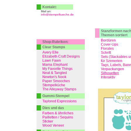
Kontakt:
Mail an:
info@stempelkueche.de
Stanzformen nac
Themen sortiert
Bordüren
Shop-Rubriken:
Cover-Ups
Clear Stamps
Florales
Avery Elle
Schrift
Elizabeth Craft Designs
Sets (Stackables u
Lawn Fawn
für Szenerien
Mama Elephant
Tags, Labels, Ban
My Favorite Things
Verpackungen
Neat & Tangled
Silhouetten
Newton's Nook
Interaktiv
Paper Smooches
Stempelküche
The Alleyway Stamps
Gummi-Stempel
Taylored Expressions
Dies und das
Farben & ähnliches
Pailletten / Sequins
Sticker
Wood Veneer