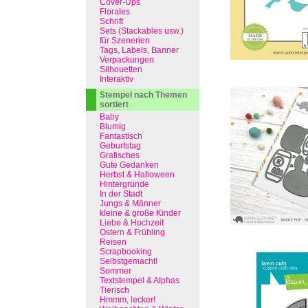
Cover-Ups
Florales
Schrift
Sets (Stackables usw.)
für Szenerien
Tags, Labels, Banner
Verpackungen
Silhouetten
Interaktiv
Stempel nach Themen
sortiert
Baby
Blumig
Fantastisch
Geburtstag
Grafisches
Gute Gedanken
Herbst & Halloween
Hintergründe
In der Stadt
Jungs & Männer
kleine & große Kinder
Liebe & Hochzeit
Ostern & Frühling
Reisen
Scrapbooking
Selbstgemacht!
Sommer
Textstempel & Alphas
Tierisch
Hmmm, lecker!