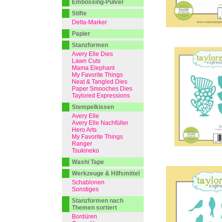
Embossing-Pulver
Stifte
Delta-Marker
Papier
Stanzformen
Avery Elle Dies
Lawn Cuts
Mama Elephant
My Favorite Things
Neat & Tangled Dies
Paper Smooches Dies
Taylored Expressions
Stempelkissen
Avery Elle
Avery Elle Nachfüller
Hero Arts
My Favorite Things
Ranger
Tsukineko
Washi Tape
Werkzeuge & Hilfsmittel
Schablonen
Sonstiges
Stanzformen nach
Themen sortiert
Bordüren