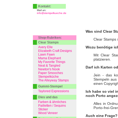
Kontakt:
Mail an:
info@stempelkueche.de
Was sind Clear S
Shop-Rubriken:
Clear Stamps s
Clear Stamps
Wozu benötige ic
Avery Elle
Elizabeth Craft Designs
Lawn Fawn
Mit Clear St
Mama Elephant
platzieren.
My Favorite Things
Neat & Tangled
Darf ich Karten o
Newton's Nook
Paper Smooches
Jein - das k
Stempelküche
Stempeln aus 
The Alleyway Stamps
einen Copyrig
Gummi-Stempel
Taylored Expressions
Ich habe so viel 
noch Porto angeze
Dies und das
Farben & ähnliches
Alles in Ordnu
Pailletten / Sequins
Porto-frei-Gre
Sticker
Wood Veneer
Auch eine Frage?