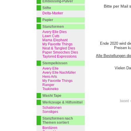
Embossing-Pulver
Bitte per Mail 
Stifte
Delta-Marker
Papier
Stanzformen
Avery Elle Dies
Lawn Cuts
Mama Elephant
Ende 2020 wird di
My Favorite Things
Preisen ka
Neat & Tangled Dies
Paper Smooches Dies
Alle Bestellungen di
Taylored Expressions
Stempelkissen
Vielen Da
Avery Elle
Avery Elle Nachfüller
Hero Arts
My Favorite Things
Ranger
Tsukineko
Washi Tape
based 
Werkzeuge & Hilfsmittel
Schablonen
Sonstiges
Stanzformen nach
Themen sortiert
Bordüren