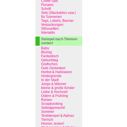
Cover-Ups
Florales
Schrift
Sets (Stackables usw.)
für Szenerien
Tags, Labels, Banner
Verpackungen
Silhouetten
Interaktiv
Stempel nach Themen
sortiert
Baby
Blumig
Fantastisch
Geburtstag
Grafisches
Gute Gedanken
Herbst & Halloween
Hintergründe
In der Stadt
Jungs & Männer
kleine & große Kinder
Liebe & Hochzeit
Ostern & Frühling
Reisen
Scrapbooking
Selbstgemacht!
Sommer
Textstempel & Alphas
Tierisch
Hmmm, lecker!