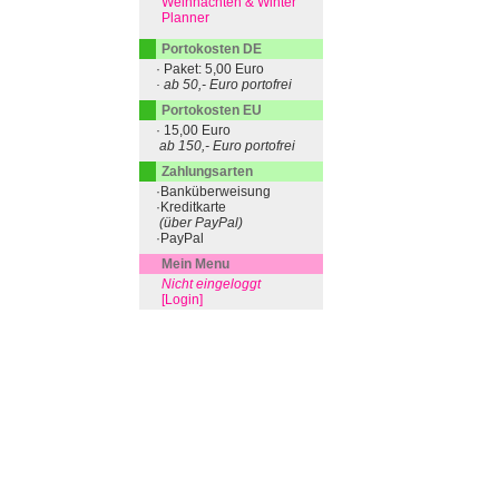
Weihnachten & Winter
Planner
Portokosten DE
· Paket: 5,00 Euro
· ab 50,- Euro portofrei
Portokosten EU
· 15,00 Euro
ab 150,- Euro portofrei
Zahlungsarten
·Banküberweisung
·Kreditkarte
(über PayPal)
·PayPal
Mein Menu
Nicht eingeloggt
[Login]