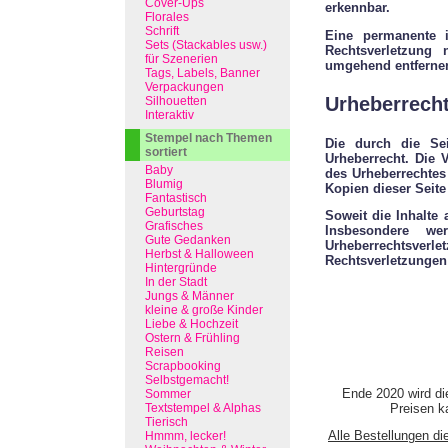
Cover-Ups
erkennbar.
Florales
Schrift
Eine permanente i
Sets (Stackables usw.)
Rechtsverletzung 
für Szenerien
umgehend entferne
Tags, Labels, Banner
Verpackungen
Urheberrech
Silhouetten
Interaktiv
Stempel nach Themen
Die durch die Sei
sortiert
Urheberrecht. Die 
Baby
des Urheberrechtes
Blumig
Kopien dieser Seite
Fantastisch
Geburtstag
Soweit die Inhalte 
Grafisches
Insbesondere we
Gute Gedanken
Urheberrechtsverle
Herbst & Halloween
Rechtsverletzungen
Hintergründe
In der Stadt
Jungs & Männer
kleine & große Kinder
Liebe & Hochzeit
Ostern & Frühling
Reisen
Scrapbooking
Selbstgemacht!
Ende 2020 wird di
Sommer
Textstempel & Alphas
Preisen ka
Tierisch
Alle Bestellungen di
Hmmm, lecker!