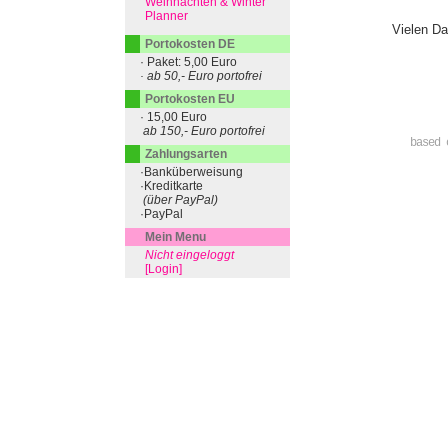
Weihnachten & Winter
Planner
Vielen Da
Portokosten DE
· Paket: 5,00 Euro
· ab 50,- Euro portofrei
Portokosten EU
· 15,00 Euro
ab 150,- Euro portofrei
based 
Zahlungsarten
·Banküberweisung
·Kreditkarte
(über PayPal)
·PayPal
Mein Menu
Nicht eingeloggt
[Login]