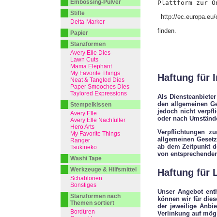
Embossing-Pulver
Plattform zur O
Stifte
http://ec.europa.eu
Delta-Marker
finden.
Papier
Stanzformen
Avery Elle Dies
Lawn Cuts
Mama Elephant
My Favorite Things
Haftung für I
Neat & Tangled Dies
Paper Smooches Dies
Taylored Expressions
Als Diensteanbiete
den allgemeinen Ge
Stempelkissen
jedoch nicht verpfl
Avery Elle
oder nach Umständen
Avery Elle Nachfüller
Hero Arts
Verpflichtungen z
My Favorite Things
allgemeinen Gesetz
Ranger
ab dem Zeitpunkt d
Tsukineko
von entsprechenden
Washi Tape
Werkzeuge & Hilfsmittel
Haftung für 
Schablonen
Sonstiges
Unser Angebot enth
Stanzformen nach
können wir für dies
Themen sortiert
der jeweilige Anbi
Bordüren
Verlinkung auf mögl