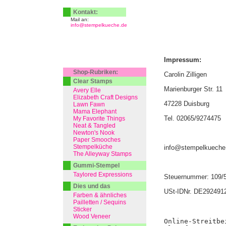
Kontakt:
Mail an:
info@stempelkueche.de
Impressum:
Shop-Rubriken:
Carolin Zilligen
Clear Stamps
Marienburger Str. 11
Avery Elle
Elizabeth Craft Designs
47228 Duisburg
Lawn Fawn
Mama Elephant
Tel. 02065/9274475
My Favorite Things
Neat & Tangled
Newton's Nook
Paper Smooches
Stempelküche
info@stempelkueche
The Alleyway Stamps
Gummi-Stempel
Taylored Expressions
Steuernummer: 109/
Dies und das
USt-IDNr. DE292491
Farben & ähnliches
Pailletten / Sequins
Sticker
Wood Veneer
Online-Streitbe