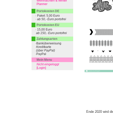
Weihnachten & Winter
Planner
Portokosten DE
· Paket: 5,00 Euro
· ab 50,- Euro portofrei
Portokosten EU
· 15,00 Euro
ab 150,- Euro portofrei
Zahlungsarten
·Banküberweisung
·Kreditkarte
(über PayPal)
·PayPal
Mein Menu
Nicht eingeloggt
[Login]
Ende 2020 wird di