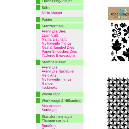
Embossing-Pulver
Stifte
Delta-Marker
Papier
Stanzformen
Avery Elle Dies
Lawn Cuts
Mama Elephant
My Favorite Things
Neat & Tangled Dies
Paper Smooches Dies
Taylored Expressions
Stempelkissen
Avery Elle
Avery Elle Nachfüller
Hero Arts
My Favorite Things
Ranger
Tsukineko
Washi Tape
Werkzeuge & Hilfsmittel
Schablonen
Sonstiges
Stanzformen nach
Themen sortiert
Bordüren