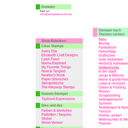
Kontakt:
Mail an:
info@stempelkueche.de
Stempel nach
Themen sortiert
Baby
Shop-Rubriken:
Blumig
Clear Stamps
Fantastisch
Avery Elle
Geburtstag
Elizabeth Craft Designs
Grafisches
Lawn Fawn
Gute Gedanken
Mama Elephant
Herbst & Hallowee
My Favorite Things
Hintergründe
Neat & Tangled
In der Stadt
Newton's Nook
Jungs & Männer
Paper Smooches
kleine & große Kin
Stempelküche
Liebe & Hochzeit
The Alleyway Stamps
Ostern & Frühling
Reisen
Gummi-Stempel
Scrapbooking
Taylored Expressions
Selbstgemacht!
Sommer
Dies und das
Textstempel & Alp
Farben & ähnliches
Tierisch
Pailletten / Sequins
Hmmm, lecker!
Sticker
Weihnachten & Win
Wood Veneer
Planner