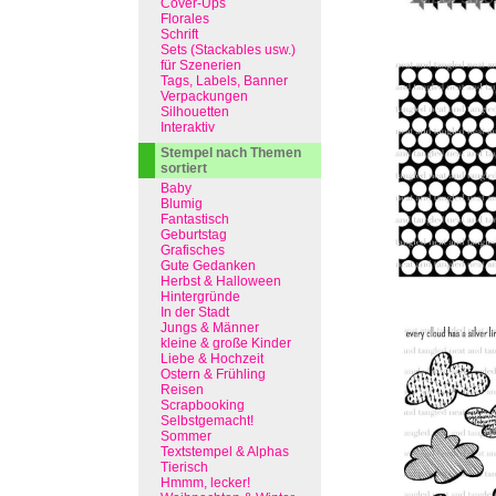
Cover-Ups
Florales
Schrift
Sets (Stackables usw.)
für Szenerien
Tags, Labels, Banner
Verpackungen
Silhouetten
Interaktiv
Stempel nach Themen
sortiert
Baby
Blumig
Fantastisch
Geburtstag
Grafisches
Gute Gedanken
Herbst & Halloween
Hintergründe
In der Stadt
Jungs & Männer
kleine & große Kinder
Liebe & Hochzeit
Ostern & Frühling
Reisen
Scrapbooking
Selbstgemacht!
Sommer
Textstempel & Alphas
Tierisch
Hmmm, lecker!