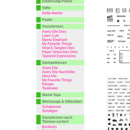
Embossing-Pulver
Stifte
Delta-Marker
Papier
Stanzformen
Avery Elle Dies
Lawn Cuts
Mama Elephant
My Favorite Things
Neat & Tangled Dies
Paper Smooches Dies
Taylored Expressions
Stempelkissen
Avery Elle
Avery Elle Nachfüller
Hero Arts
My Favorite Things
Ranger
Tsukineko
Washi Tape
Werkzeuge & Hilfsmittel
Schablonen
Sonstiges
Stanzformen nach
Themen sortiert
Bordüren