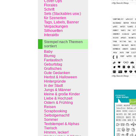
Cover-Ups
Florales
Schrift
Sets (Stackables usw.)
für Szenerien
Tags, Labels, Banner
Verpackungen
Silhouetten
Interaktiv
Stempel nach Themen
sortiert
Baby
Blumig
Fantastisch
Geburtstag
Grafisches
Gute Gedanken
Herbst & Halloween
Hintergründe
In der Stadt
Jungs & Männer
kleine & große Kinder
Liebe & Hochzeit
Ostern & Frühling
Reisen
Scrapbooking
Selbstgemacht!
Sommer
Textstempel & Alphas
Tierisch
Hmmm, lecker!