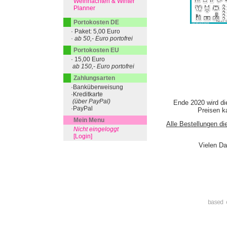
Weihnachten & Winter
Planner
Portokosten DE
· Paket: 5,00 Euro
· ab 50,- Euro portofrei
Portokosten EU
· 15,00 Euro
ab 150,- Euro portofrei
Zahlungsarten
·Banküberweisung
·Kreditkarte
(über PayPal)
Ende 2020 wird di
·PayPal
Preisen ka
Mein Menu
Alle Bestellungen di
Nicht eingeloggt
[Login]
Vielen Da
based 