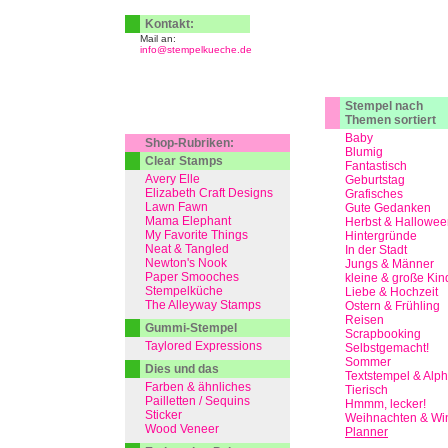
Kontakt:
Mail an:
info@stempelkueche.de
Stempel nach
Themen sortiert
Baby
Shop-Rubriken:
Blumig
Clear Stamps
Fantastisch
Avery Elle
Geburtstag
Elizabeth Craft Designs
Grafisches
Lawn Fawn
Gute Gedanken
Mama Elephant
Herbst & Hallowee
My Favorite Things
Hintergründe
Neat & Tangled
In der Stadt
Newton's Nook
Jungs & Männer
Paper Smooches
kleine & große Kin
Stempelküche
Liebe & Hochzeit
The Alleyway Stamps
Ostern & Frühling
Reisen
Gummi-Stempel
Scrapbooking
Taylored Expressions
Selbstgemacht!
Sommer
Dies und das
Textstempel & Alp
Farben & ähnliches
Tierisch
Pailletten / Sequins
Hmmm, lecker!
Sticker
Weihnachten & Win
Wood Veneer
Planner