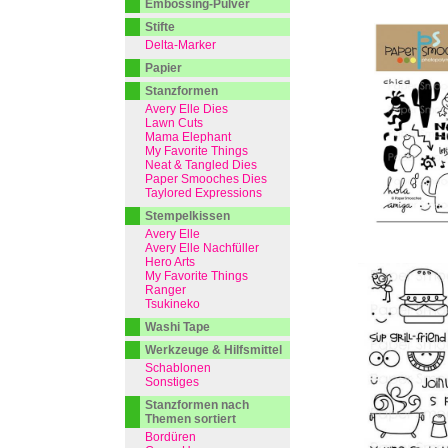
Embossing-Pulver
Stifte
Delta-Marker
Papier
Stanzformen
Avery Elle Dies
Lawn Cuts
Mama Elephant
My Favorite Things
Neat & Tangled Dies
Paper Smooches Dies
Taylored Expressions
Stempelkissen
Avery Elle
Avery Elle Nachfüller
Hero Arts
My Favorite Things
Ranger
Tsukineko
Washi Tape
Werkzeuge & Hilfsmittel
Schablonen
Sonstiges
Stanzformen nach
Themen sortiert
Bordüren