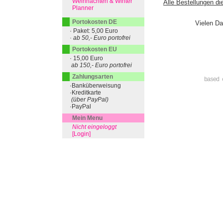
Weihnachten & Winter
Alle Bestellungen di
Planner
Portokosten DE
Vielen Da
· Paket: 5,00 Euro
· ab 50,- Euro portofrei
Portokosten EU
· 15,00 Euro
ab 150,- Euro portofrei
Zahlungsarten
based 
·Banküberweisung
·Kreditkarte
(über PayPal)
·PayPal
Mein Menu
Nicht eingeloggt
[Login]