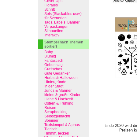
Cover-Ups
Florales
Schrift
Sets (Stackables usw.)
für Szenerien
Tags, Labels, Banner
Verpackungen
Silhouetten
Interaktiv
Stempel nach Themen
sortiert
Baby
Blumig
Fantastisch
Geburtstag
Grafisches
Gute Gedanken
Herbst & Halloween
Hintergründe
In der Stadt
Jungs & Männer
kleine & große Kinder
Liebe & Hochzeit
Ostern & Frühling
Reisen
Scrapbooking
Selbstgemacht!
Sommer
Textstempel & Alphas
Ende 2020 wird di
Tierisch
Preisen ka
Hmmm, lecker!