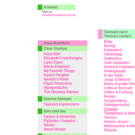
Kontakt:
Mail an:
info@stempelkueche.de
Stempel nach
Themen sortiert
Baby
Shop-Rubriken:
Blumig
Clear Stamps
Fantastisch
Avery Elle
Geburtstag
Elizabeth Craft Designs
Grafisches
Lawn Fawn
Gute Gedanken
Mama Elephant
Herbst & Hallowee
My Favorite Things
Hintergründe
Neat & Tangled
In der Stadt
Newton's Nook
Jungs & Männer
Paper Smooches
kleine & große Kin
Stempelküche
Liebe & Hochzeit
The Alleyway Stamps
Ostern & Frühling
Reisen
Gummi-Stempel
Scrapbooking
Taylored Expressions
Selbstgemacht!
Sommer
Dies und das
Textstempel & Alp
Farben & ähnliches
Tierisch
Pailletten / Sequins
Hmmm, lecker!
Sticker
Weihnachten & Win
Wood Veneer
Planner