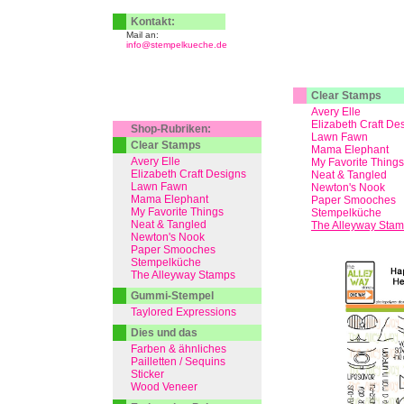
Kontakt:
Mail an:
info@stempelkueche.de
Clear Stamps
Avery Elle
Elizabeth Craft De
Shop-Rubriken:
Lawn Fawn
Clear Stamps
Mama Elephant
Avery Elle
My Favorite Things
Elizabeth Craft Designs
Neat & Tangled
Lawn Fawn
Newton's Nook
Mama Elephant
Paper Smooches
My Favorite Things
Stempelküche
Neat & Tangled
The Alleyway Sta
Newton's Nook
Paper Smooches
Stempelküche
The Alleyway Stamps
Gummi-Stempel
Taylored Expressions
Dies und das
Farben & ähnliches
Pailletten / Sequins
Sticker
Wood Veneer