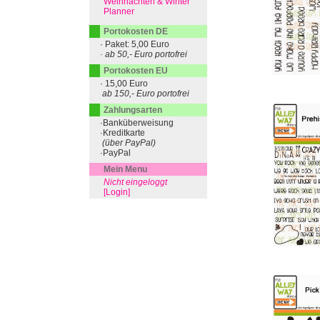
Weihnachten & Winter
Planner
Portokosten DE
· Paket: 5,00 Euro
· ab 50,- Euro portofrei
Portokosten EU
· 15,00 Euro
ab 150,- Euro portofrei
Zahlungsarten
·Banküberweisung
·Kreditkarte
(über PayPal)
·PayPal
Mein Menu
Nicht eingeloggt
[Login]