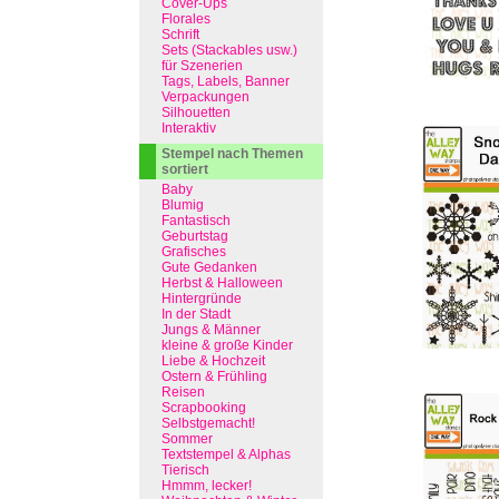
Cover-Ups
Florales
Schrift
Sets (Stackables usw.)
für Szenerien
Tags, Labels, Banner
Verpackungen
Silhouetten
Interaktiv
Stempel nach Themen
sortiert
Baby
Blumig
Fantastisch
Geburtstag
Grafisches
Gute Gedanken
Herbst & Halloween
Hintergründe
In der Stadt
Jungs & Männer
kleine & große Kinder
Liebe & Hochzeit
Ostern & Frühling
Reisen
Scrapbooking
Selbstgemacht!
Sommer
Textstempel & Alphas
Tierisch
Hmmm, lecker!