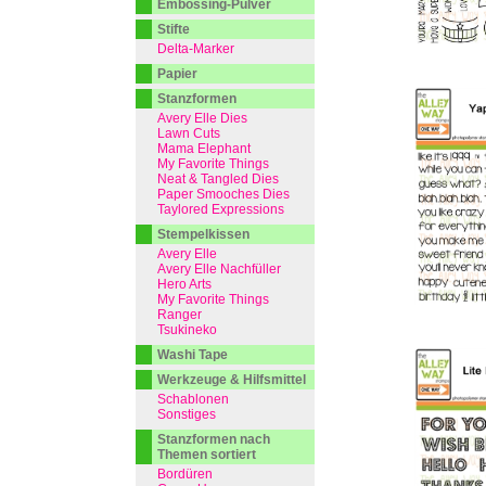
Embossing-Pulver
Stifte
Delta-Marker
Papier
Stanzformen
Avery Elle Dies
Lawn Cuts
Mama Elephant
My Favorite Things
Neat & Tangled Dies
Paper Smooches Dies
Taylored Expressions
Stempelkissen
Avery Elle
Avery Elle Nachfüller
Hero Arts
My Favorite Things
Ranger
Tsukineko
Washi Tape
Werkzeuge & Hilfsmittel
Schablonen
Sonstiges
Stanzformen nach
Themen sortiert
Bordüren