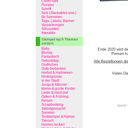
Cover-Ups
Florales
Schrift
Sets (Stackables usw.)
für Szenerien
Tags, Labels, Banner
Verpackungen
Silhouetten
Interaktiv
Stempel nach Themen
sortiert
Baby
Ende 2020 wird di
Blumig
Preisen ka
Fantastisch
Geburtstag
Alle Bestellungen di
Grafisches
Gute Gedanken
Herbst & Halloween
Vielen Da
Hintergründe
In der Stadt
Jungs & Männer
kleine & große Kinder
Liebe & Hochzeit
Ostern & Frühling
Reisen
Scrapbooking
based 
Selbstgemacht!
Sommer
Textstempel & Alphas
Tierisch
Hmmm, lecker!