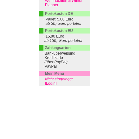
Weihnachten & Winter
Planner
Portokosten DE
· Paket: 5,00 Euro
· ab 50,- Euro portofrei
Portokosten EU
· 15,00 Euro
ab 150,- Euro portofrei
Zahlungsarten
·Banküberweisung
·Kreditkarte
(über PayPal)
·PayPal
Mein Menu
Nicht eingeloggt
[Login]