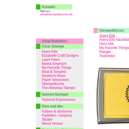
Kontakt:
Mail an:
info@stempelkueche.de
Stempelkissen
Avery Elle
Avery Elle Nachfül
Shop-Rubriken:
Hero Arts
Clear Stamps
My Favorite Things
Avery Elle
Ranger
Elizabeth Craft Designs
Tsukineko
Lawn Fawn
Mama Elephant
My Favorite Things
Neat & Tangled
Newton's Nook
Paper Smooches
Stempelküche
The Alleyway Stamps
Gummi-Stempel
Taylored Expressions
Dies und das
Farben & ähnliches
Pailletten / Sequins
Sticker
Wood Veneer