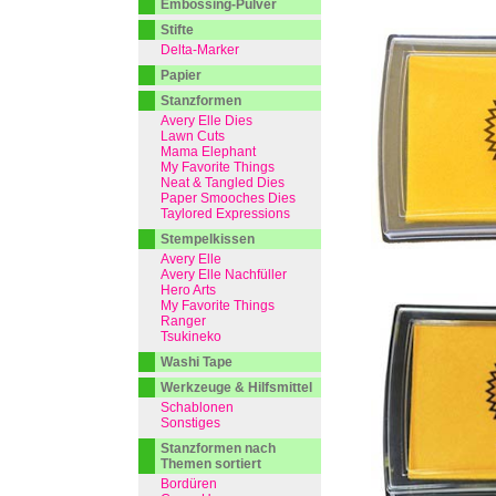
Embossing-Pulver
Stifte
Delta-Marker
Papier
Stanzformen
Avery Elle Dies
Lawn Cuts
Mama Elephant
My Favorite Things
Neat & Tangled Dies
Paper Smooches Dies
Taylored Expressions
Stempelkissen
Avery Elle
Avery Elle Nachfüller
Hero Arts
My Favorite Things
Ranger
Tsukineko
Washi Tape
Werkzeuge & Hilfsmittel
Schablonen
Sonstiges
Stanzformen nach
Themen sortiert
Bordüren