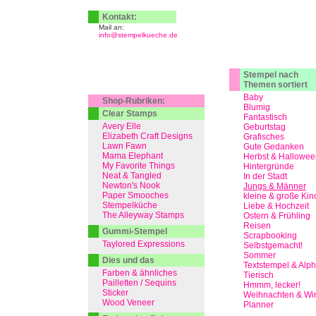
Kontakt:
Mail an:
info@stempelkueche.de
Stempel nach
Themen sortiert
Baby
Shop-Rubriken:
Blumig
Clear Stamps
Fantastisch
Avery Elle
Geburtstag
Elizabeth Craft Designs
Grafisches
Lawn Fawn
Gute Gedanken
Mama Elephant
Herbst & Hallowee
My Favorite Things
Hintergründe
Neat & Tangled
In der Stadt
Newton's Nook
Jungs & Männer
Paper Smooches
kleine & große Kin
Stempelküche
Liebe & Hochzeit
The Alleyway Stamps
Ostern & Frühling
Reisen
Gummi-Stempel
Scrapbooking
Taylored Expressions
Selbstgemacht!
Sommer
Dies und das
Textstempel & Alp
Farben & ähnliches
Tierisch
Pailletten / Sequins
Hmmm, lecker!
Sticker
Weihnachten & Win
Wood Veneer
Planner