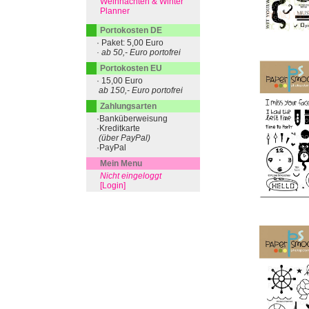
Weihnachten & Winter
Planner
Portokosten DE
· Paket: 5,00 Euro
· ab 50,- Euro portofrei
Portokosten EU
· 15,00 Euro
ab 150,- Euro portofrei
Zahlungsarten
·Banküberweisung
·Kreditkarte
(über PayPal)
·PayPal
Mein Menu
Nicht eingeloggt
[Login]