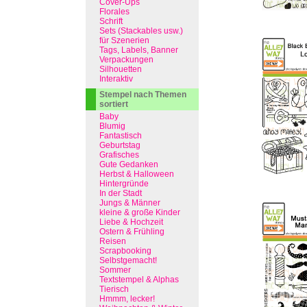
Cover-Ups
Florales
Schrift
Sets (Stackables usw.)
für Szenerien
Tags, Labels, Banner
Verpackungen
Silhouetten
Interaktiv
Stempel nach Themen
sortiert
Baby
Blumig
Fantastisch
Geburtstag
Grafisches
Gute Gedanken
Herbst & Halloween
Hintergründe
In der Stadt
Jungs & Männer
kleine & große Kinder
Liebe & Hochzeit
Ostern & Frühling
Reisen
Scrapbooking
Selbstgemacht!
Sommer
Textstempel & Alphas
Tierisch
Hmmm, lecker!