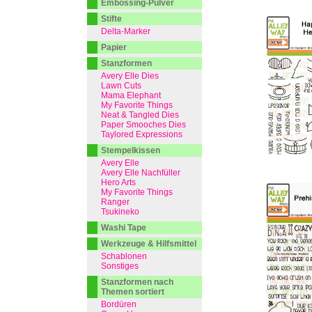
Embossing-Pulver
Stifte
Delta-Marker
Papier
Stanzformen
Avery Elle Dies
Lawn Cuts
Mama Elephant
My Favorite Things
Neat & Tangled Dies
Paper Smooches Dies
Taylored Expressions
Stempelkissen
Avery Elle
Avery Elle Nachfüller
Hero Arts
My Favorite Things
Ranger
Tsukineko
Washi Tape
Werkzeuge & Hilfsmittel
Schablonen
Sonstiges
Stanzformen nach
Themen sortiert
Bordüren