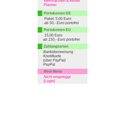
Weihnachten & Winter
Planner
Portokosten DE
· Paket: 5,00 Euro
· ab 50,- Euro portofrei
Portokosten EU
· 15,00 Euro
ab 150,- Euro portofrei
Zahlungsarten
·Banküberweisung
·Kreditkarte
(über PayPal)
·PayPal
Mein Menu
Nicht eingeloggt
[Login]