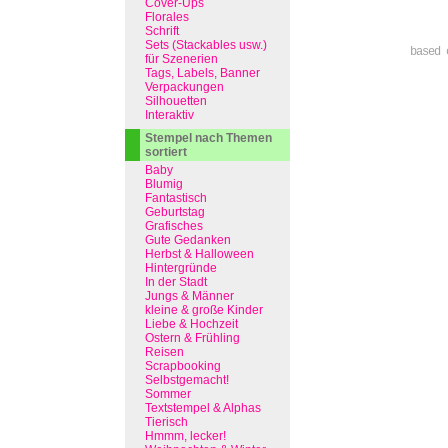
Cover-Ups
Florales
Schrift
Sets (Stackables usw.)
based 
für Szenerien
Tags, Labels, Banner
Verpackungen
Silhouetten
Interaktiv
Stempel nach Themen
sortiert
Baby
Blumig
Fantastisch
Geburtstag
Grafisches
Gute Gedanken
Herbst & Halloween
Hintergründe
In der Stadt
Jungs & Männer
kleine & große Kinder
Liebe & Hochzeit
Ostern & Frühling
Reisen
Scrapbooking
Selbstgemacht!
Sommer
Textstempel & Alphas
Tierisch
Hmmm, lecker!