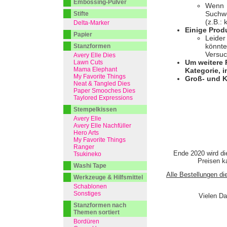
Embossing-Pulver
Wenn I
Suchwo
Stifte
(z.B.:
Delta-Marker
Einige Prod
Papier
Leider
könnte
Stanzformen
Versuc
Avery Elle Dies
Um weitere 
Lawn Cuts
Mama Elephant
Kategorie, i
My Favorite Things
Groß- und K
Neat & Tangled Dies
Paper Smooches Dies
Taylored Expressions
Stempelkissen
Avery Elle
Avery Elle Nachfüller
Hero Arts
My Favorite Things
Ranger
Ende 2020 wird di
Tsukineko
Preisen ka
Washi Tape
Alle Bestellungen di
Werkzeuge & Hilfsmittel
Schablonen
Sonstiges
Vielen Da
Stanzformen nach
Themen sortiert
Bordüren