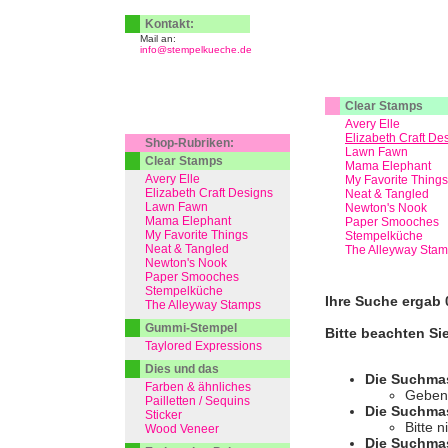
Kontakt:
Mail an:
info@stempelkueche.de
Clear Stamps
Avery Elle
Elizabeth Craft De
Shop-Rubriken:
Lawn Fawn
Clear Stamps
Mama Elephant
Avery Elle
My Favorite Things
Elizabeth Craft Designs
Neat & Tangled
Lawn Fawn
Newton's Nook
Mama Elephant
Paper Smooches
My Favorite Things
Stempelküche
Neat & Tangled
The Alleyway Sta
Newton's Nook
Paper Smooches
Stempelküche
Ihre Suche ergab 0
The Alleyway Stamps
Gummi-Stempel
Bitte beachten Si
Taylored Expressions
Dies und das
Die Suchma
Farben & ähnliches
Geben 
Pailletten / Sequins
Die Suchmas
Sticker
Bitte 
Wood Veneer
Die Suchmas