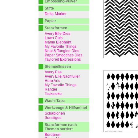
Embossing-Pulver
Stifte
Delta-Marker
Papier
Stanzformen
Avery Elle Dies
Lawn Cuts
Mama Elephant
My Favorite Things
Neat & Tangled Dies
Paper Smooches Dies
Taylored Expressions
Stempelkissen
Avery Elle
Avery Elle Nachfüller
Hero Arts
My Favorite Things
Ranger
Tsukineko
Washi Tape
Werkzeuge & Hilfsmittel
Schablonen
Sonstiges
Stanzformen nach
Themen sortiert
Bordüren