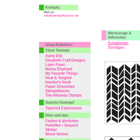
Kontakt:
Mail an:
info@stempelkueche.de
Werkzeuge &
Hilfsmittel
Schablonen
Shop-Rubriken:
Sonstiges
Clear Stamps
Avery Elle
Elizabeth Craft Designs
Lawn Fawn
Mama Elephant
My Favorite Things
Neat & Tangled
Newton's Nook
Paper Smooches
Stempelküche
The Alleyway Stamps
Gummi-Stempel
Taylored Expressions
Dies und das
Farben & ähnliches
Pailletten / Sequins
Sticker
Wood Veneer