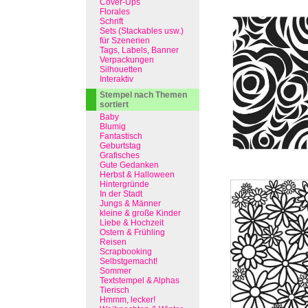
Cover-Ups
Florales
Schrift
Sets (Stackables usw.)
für Szenerien
Tags, Labels, Banner
Verpackungen
Silhouetten
Interaktiv
Stempel nach Themen
sortiert
Baby
Blumig
Fantastisch
Geburtstag
Grafisches
Gute Gedanken
Herbst & Halloween
Hintergründe
In der Stadt
Jungs & Männer
kleine & große Kinder
Liebe & Hochzeit
Ostern & Frühling
Reisen
Scrapbooking
Selbstgemacht!
Sommer
Textstempel & Alphas
Tierisch
Hmmm, lecker!