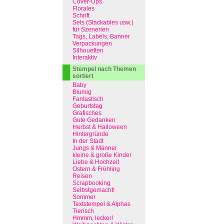
Cover-Ups
Florales
Schrift
Sets (Stackables usw.)
für Szenerien
Tags, Labels, Banner
Verpackungen
Silhouetten
Interaktiv
Stempel nach Themen
sortiert
Baby
Blumig
Fantastisch
Geburtstag
Grafisches
Gute Gedanken
Herbst & Halloween
Hintergründe
In der Stadt
Jungs & Männer
kleine & große Kinder
Liebe & Hochzeit
Ostern & Frühling
Reisen
Scrapbooking
Selbstgemacht!
Sommer
Textstempel & Alphas
Tierisch
Hmmm, lecker!