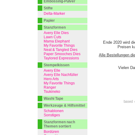
Embossing-Pulver
Stifte
Delta-Marker
Papier
Stanzformen
Avery Elle Dies
Lawn Cuts
Mama Elephant
Ende 2020 wird di
My Favorite Things
Preisen ka
Neat & Tangled Dies
Paper Smooches Dies
Alle Bestellungen di
Taylored Expressions
Stempelkissen
Vielen Da
Avery Elle
Avery Elle Nachfüller
Hero Arts
My Favorite Things
Ranger
Tsukineko
Washi Tape
based 
Werkzeuge & Hilfsmittel
Schablonen
Sonstiges
Stanzformen nach
Themen sortiert
Bordüren