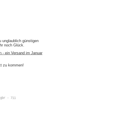
u unglaublich günstigen
ihr noch Glück.
n - ein Versand im Januar
akt zu kommen!
gbr - 711