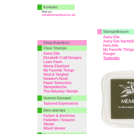
Kontakt:
Mail an:
info@stempelkueche.de
Stempelkissen
Avery Elle
Avery Elle Nachfül
Shop-Rubriken:
Hero Arts
Clear Stamps
My Favorite Things
Avery Elle
Ranger
Elizabeth Craft Designs
Tsukineko
Lawn Fawn
Mama Elephant
My Favorite Things
Neat & Tangled
Newton's Nook
Paper Smooches
Stempelküche
The Alleyway Stamps
Gummi-Stempel
Taylored Expressions
Dies und das
Farben & ähnliches
Pailletten / Sequins
Sticker
Wood Veneer