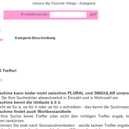
Unsere My Favorite Things - Kategorie
Produktsuche:
Kategorie-Beschreibung
ler
 Treffer!
e:
schine kann leider nicht zwischen PLURAL und SINGULAR unter
Sie Ihre Suchwörter abwechselnd in Einzahl und in Mehrzahl ein
chine kennt die Umlaute ä ö ü
nicht ae für ä, oe für ö oder ue für u schreiben - das kennt die Suchmasc
chine findet auch Wortbestandteile
hre Suche keine Treffer oder nicht den richtigen Treffer ergab, 
rt verkürzen.
 können Sie statt nach Sonnenuhrenketten - würde keinen Treffer ergeb