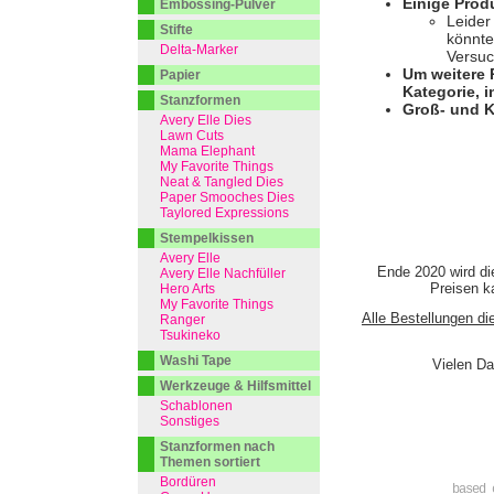
Einige Prod
Embossing-Pulver
Leider
Stifte
könnte
Delta-Marker
Versuc
Um weitere 
Papier
Kategorie, i
Stanzformen
Groß- und K
Avery Elle Dies
Lawn Cuts
Mama Elephant
My Favorite Things
Neat & Tangled Dies
Paper Smooches Dies
Taylored Expressions
Stempelkissen
Avery Elle
Ende 2020 wird di
Avery Elle Nachfüller
Preisen ka
Hero Arts
My Favorite Things
Alle Bestellungen di
Ranger
Tsukineko
Washi Tape
Vielen Da
Werkzeuge & Hilfsmittel
Schablonen
Sonstiges
Stanzformen nach
Themen sortiert
Bordüren
based 