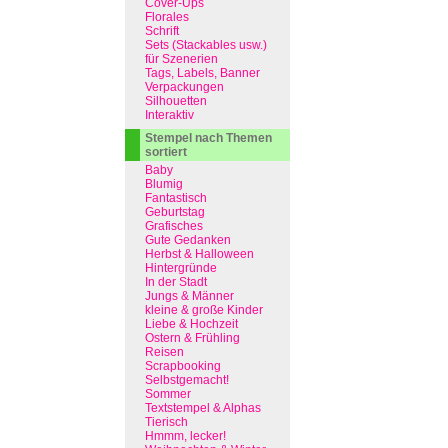
Cover-Ups
Florales
Schrift
Sets (Stackables usw.)
für Szenerien
Tags, Labels, Banner
Verpackungen
Silhouetten
Interaktiv
Stempel nach Themen
sortiert
Baby
Blumig
Fantastisch
Geburtstag
Grafisches
Gute Gedanken
Herbst & Halloween
Hintergründe
In der Stadt
Jungs & Männer
kleine & große Kinder
Liebe & Hochzeit
Ostern & Frühling
Reisen
Scrapbooking
Selbstgemacht!
Sommer
Textstempel & Alphas
Tierisch
Hmmm, lecker!