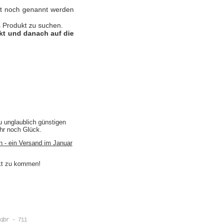
nst noch genannt werden
 Produkt zu suchen.
ukt und danach auf die
u unglaublich günstigen
ihr noch Glück.
n - ein Versand im Januar
akt zu kommen!
gbr - 711