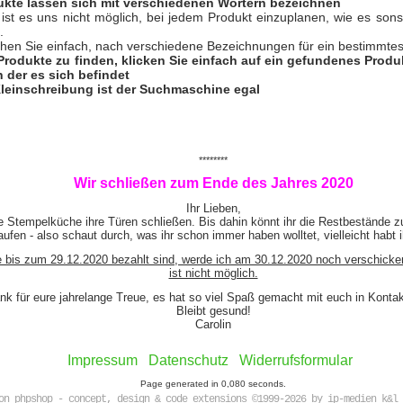
ukte lassen sich mit verschiedenen Wörtern bezeichnen
 ist es uns nicht möglich, bei jedem Produkt einzuplanen, wie es so
.
hen Sie einfach, nach verschiedene Bezeichnungen für ein bestimmtes
Produkte zu finden, klicken Sie einfach auf ein gefundenes Prod
n der es sich befindet
leinschreibung ist der Suchmaschine egal
********
Wir schließen zum Ende des Jahres 2020
Ihr Lieben,
e Stempelküche ihre Türen schließen. Bis dahin könnt ihr die Restbestände z
ufen - also schaut durch, was ihr schon immer haben wolltet, vielleicht habt 
e bis zum 29.12.2020 bezahlt sind, werde ich am 30.12.2020 noch verschicke
ist nicht möglich.
nk für eure jahrelange Treue, es hat so viel Spaß gemacht mit euch in Kont
Bleibt gesund!
Carolin
Impressum
Datenschutz
Widerrufsformular
Page generated in 0,080 seconds.
on phpshop - concept, design & code extensions ©1999-2026 by ip-medien k&l 