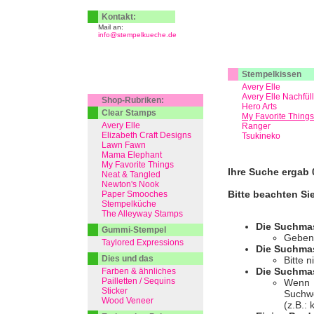
Kontakt:
Mail an:
info@stempelkueche.de
Stempelkissen
Avery Elle
Avery Elle Nachfül
Shop-Rubriken:
Hero Arts
Clear Stamps
My Favorite Things
Avery Elle
Ranger
Elizabeth Craft Designs
Tsukineko
Lawn Fawn
Mama Elephant
My Favorite Things
Ihre Suche ergab 0
Neat & Tangled
Newton's Nook
Bitte beachten Si
Paper Smooches
Stempelküche
The Alleyway Stamps
Die Suchma
Gummi-Stempel
Geben 
Taylored Expressions
Die Suchmas
Dies und das
Bitte 
Die Suchmas
Farben & ähnliches
Pailletten / Sequins
Wenn I
Sticker
Suchwo
Wood Veneer
(z.B.: