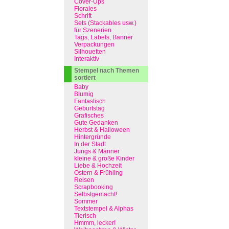
Cover-Ups
Florales
Schrift
Sets (Stackables usw.)
für Szenerien
Tags, Labels, Banner
Verpackungen
Silhouetten
Interaktiv
Stempel nach Themen
sortiert
Baby
Blumig
Fantastisch
Geburtstag
Grafisches
Gute Gedanken
Herbst & Halloween
Hintergründe
In der Stadt
Jungs & Männer
kleine & große Kinder
Liebe & Hochzeit
Ostern & Frühling
Reisen
Scrapbooking
Selbstgemacht!
Sommer
Textstempel & Alphas
Tierisch
Hmmm, lecker!