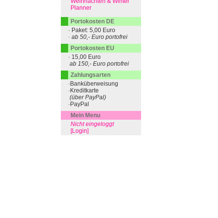
Weihnachten & Winter
Planner
Portokosten DE
· Paket: 5,00 Euro
· ab 50,- Euro portofrei
Portokosten EU
· 15,00 Euro
ab 150,- Euro portofrei
Zahlungsarten
·Banküberweisung
·Kreditkarte
(über PayPal)
·PayPal
Mein Menu
Nicht eingeloggt
[Login]