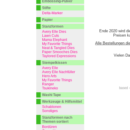
Embossing-Pulver
Stifte
Delta-Marker
Papier
Stanzformen
Ende 2020 wird di
Avery Elle Dies
Preisen ka
Lawn Cuts
Mama Elephant
Alle Bestellungen di
My Favorite Things
Neat & Tangled Dies
Paper Smooches Dies
Vielen Da
Taylored Expressions
Stempelkissen
Avery Elle
Avery Elle Nachfüller
Hero Arts
My Favorite Things
Ranger
Tsukineko
based 
Washi Tape
Werkzeuge & Hilfsmittel
Schablonen
Sonstiges
Stanzformen nach
Themen sortiert
Bordüren