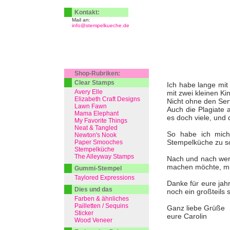
Kontakt:
Mail an:
info@stempelkueche.de
Shop-Rubriken:
Clear Stamps
Ich habe lange mit 
Avery Elle
mit zwei kleinen Ki
Elizabeth Craft Designs
Nicht ohne den Serv
Lawn Fawn
Auch die Plagiate 
Mama Elephant
es doch viele, und 
My Favorite Things
Neat & Tangled
So habe ich mich
Newton's Nook
Stempelküche zu s
Paper Smooches
Stempelküche
The Alleyway Stamps
Nach und nach werd
machen möchte, muss
Gummi-Stempel
Taylored Expressions
Danke für eure jah
Dies und das
noch ein großteils 
Farben & ähnliches
Pailletten / Sequins
Ganz liebe Grüße
Sticker
eure Carolin
Wood Veneer