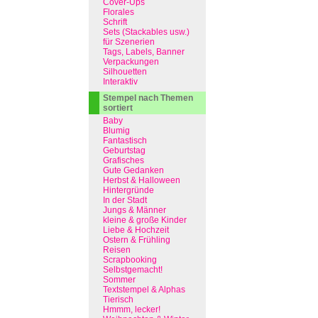
Cover-Ups
Florales
Schrift
Sets (Stackables usw.)
für Szenerien
Tags, Labels, Banner
Verpackungen
Silhouetten
Interaktiv
Stempel nach Themen
sortiert
Baby
Blumig
Fantastisch
Geburtstag
Grafisches
Gute Gedanken
Herbst & Halloween
Hintergründe
In der Stadt
Jungs & Männer
kleine & große Kinder
Liebe & Hochzeit
Ostern & Frühling
Reisen
Scrapbooking
Selbstgemacht!
Sommer
Textstempel & Alphas
Tierisch
Hmmm, lecker!