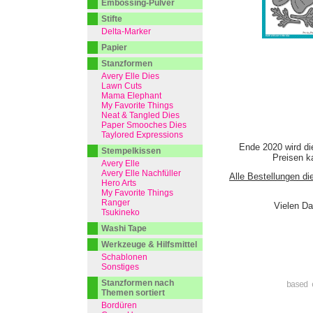
Embossing-Pulver
Stifte
Delta-Marker
Papier
Stanzformen
Avery Elle Dies
Lawn Cuts
Mama Elephant
My Favorite Things
Neat & Tangled Dies
Paper Smooches Dies
Taylored Expressions
Ende 2020 wird di
Stempelkissen
Preisen ka
Avery Elle
Avery Elle Nachfüller
Alle Bestellungen di
Hero Arts
My Favorite Things
Ranger
Vielen Da
Tsukineko
Washi Tape
Werkzeuge & Hilfsmittel
Schablonen
Sonstiges
Stanzformen nach
based 
Themen sortiert
Bordüren