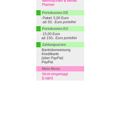
Weihnachten & Winter
Planner
Portokosten DE
· Paket: 5,00 Euro
· ab 50,- Euro portofrei
Portokosten EU
· 15,00 Euro
ab 150,- Euro portofrei
Zahlungsarten
·Banküberweisung
·Kreditkarte
(über PayPal)
·PayPal
Mein Menu
Nicht eingeloggt
[Login]