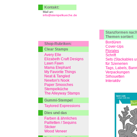
Kontakt:
Mail an:
info@stempelkueche.de
Stanzformen nac
Themen sortiert
Bordüren
Shop-Rubriken:
Cover-Ups
Clear Stamps
Florales
Avery Elle
Schrift
Elizabeth Craft Designs
Sets (Stackables u
Lawn Fawn
für Szenerien
Mama Elephant
Tags, Labels, Ban
My Favorite Things
Verpackungen
Neat & Tangled
Silhouetten
Newton's Nook
Interaktiv
Paper Smooches
Stempelküche
The Alleyway Stamps
Gummi-Stempel
Taylored Expressions
Dies und das
Farben & ähnliches
Pailletten / Sequins
Sticker
Wood Veneer