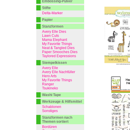
Embossing-Pulver
Stifte
Delta-Marker
Papier
Stanzformen
Avery Elle Dies
Lawn Cuts
Mama Elephant
My Favorite Things
Neat & Tangled Dies
Paper Smooches Dies
Taylored Expressions
Stempelkissen
Avery Elle
Avery Elle Nachfüller
Hero Arts
My Favorite Things
Ranger
Tsukineko
Washi Tape
Werkzeuge & Hilfsmittel
Schablonen
Sonstiges
Stanzformen nach
Themen sortiert
Bordüren