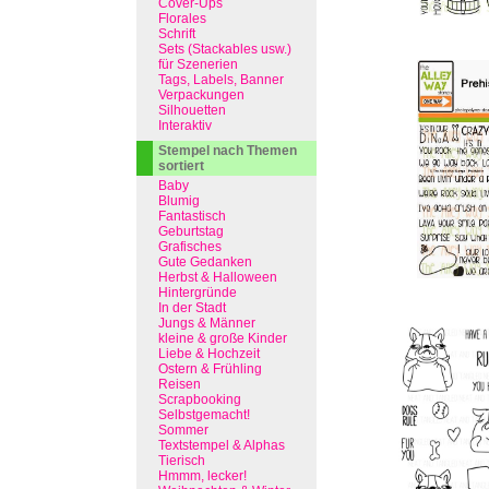
Cover-Ups
Florales
Schrift
Sets (Stackables usw.)
für Szenerien
Tags, Labels, Banner
Verpackungen
Silhouetten
Interaktiv
Stempel nach Themen
sortiert
Baby
Blumig
Fantastisch
Geburtstag
Grafisches
Gute Gedanken
Herbst & Halloween
Hintergründe
In der Stadt
Jungs & Männer
kleine & große Kinder
Liebe & Hochzeit
Ostern & Frühling
Reisen
Scrapbooking
Selbstgemacht!
Sommer
Textstempel & Alphas
Tierisch
Hmmm, lecker!