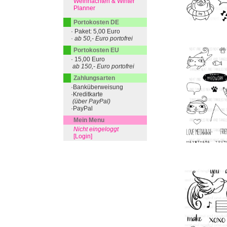
Weihnachten & Winter
Planner
Portokosten DE
· Paket: 5,00 Euro
· ab 50,- Euro portofrei
Portokosten EU
· 15,00 Euro
ab 150,- Euro portofrei
Zahlungsarten
·Banküberweisung
·Kreditkarte
(über PayPal)
·PayPal
Mein Menu
Nicht eingeloggt
[Login]