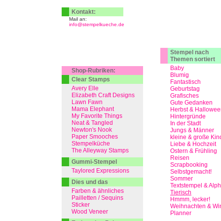
Kontakt:
Mail an:
info@stempelkueche.de
Stempel nach
Themen sortiert
Baby
Shop-Rubriken:
Blumig
Clear Stamps
Fantastisch
Avery Elle
Geburtstag
Elizabeth Craft Designs
Grafisches
Lawn Fawn
Gute Gedanken
Mama Elephant
Herbst & Hallowee
My Favorite Things
Hintergründe
Neat & Tangled
In der Stadt
Newton's Nook
Jungs & Männer
Paper Smooches
kleine & große Kin
Stempelküche
Liebe & Hochzeit
The Alleyway Stamps
Ostern & Frühling
Reisen
Gummi-Stempel
Scrapbooking
Taylored Expressions
Selbstgemacht!
Sommer
Dies und das
Textstempel & Alp
Farben & ähnliches
Tierisch
Pailletten / Sequins
Hmmm, lecker!
Sticker
Weihnachten & Win
Wood Veneer
Planner