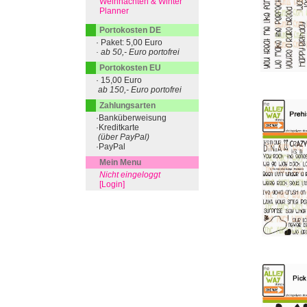
Weihnachten & Winter
Planner
Portokosten DE
· Paket: 5,00 Euro
· ab 50,- Euro portofrei
Portokosten EU
· 15,00 Euro
ab 150,- Euro portofrei
Zahlungsarten
·Banküberweisung
·Kreditkarte
(über PayPal)
·PayPal
Mein Menu
Nicht eingeloggt
[Login]