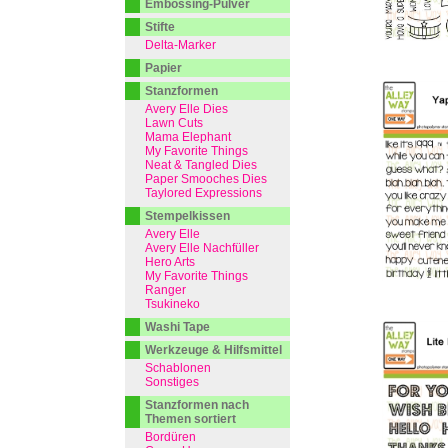
Embossing-Pulver
Stifte
Delta-Marker
Papier
Stanzformen
Avery Elle Dies
Lawn Cuts
Mama Elephant
My Favorite Things
Neat & Tangled Dies
Paper Smooches Dies
Taylored Expressions
Stempelkissen
Avery Elle
Avery Elle Nachfüller
Hero Arts
My Favorite Things
Ranger
Tsukineko
Washi Tape
Werkzeuge & Hilfsmittel
Schablonen
Sonstiges
Stanzformen nach
Themen sortiert
Bordüren