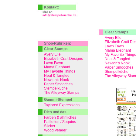
Kontakt:
Mail an:
info@stempelkueche.de
Clear Stamps
Avery Elle
Elizabeth Craft De
Shop-Rubriken:
Lawn Fawn
Clear Stamps
Mama Elephant
Avery Elle
My Favorite Things
Elizabeth Craft Designs
Neat & Tangled
Lawn Fawn
Newton's Nook
Mama Elephant
Paper Smooches
My Favorite Things
Stempelküche
Neat & Tangled
The Alleyway Sta
Newton's Nook
Paper Smooches
Stempelküche
The Alleyway Stamps
Gummi-Stempel
Taylored Expressions
Dies und das
Farben & ähnliches
Pailletten / Sequins
Sticker
Wood Veneer