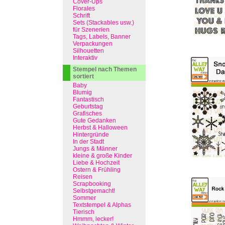
Cover-Ups
Florales
Schrift
Sets (Stackables usw.)
für Szenerien
Tags, Labels, Banner
Verpackungen
Silhouetten
Interaktiv
Stempel nach Themen
sortiert
Baby
Blumig
Fantastisch
Geburtstag
Grafisches
Gute Gedanken
Herbst & Halloween
Hintergründe
In der Stadt
Jungs & Männer
kleine & große Kinder
Liebe & Hochzeit
Ostern & Frühling
Reisen
Scrapbooking
Selbstgemacht!
Sommer
Textstempel & Alphas
Tierisch
Hmmm, lecker!