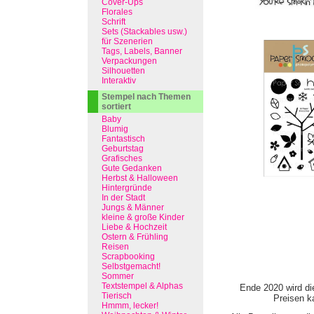
Cover-Ups
Florales
Schrift
Sets (Stackables usw.)
für Szenerien
Tags, Labels, Banner
Verpackungen
Silhouetten
Interaktiv
Stempel nach Themen
sortiert
Baby
Blumig
Fantastisch
Geburtstag
Grafisches
Gute Gedanken
Herbst & Halloween
Hintergründe
In der Stadt
Jungs & Männer
kleine & große Kinder
Liebe & Hochzeit
Ostern & Frühling
Reisen
Scrapbooking
Selbstgemacht!
Sommer
Textstempel & Alphas
Ende 2020 wird di
Tierisch
Preisen ka
Hmmm, lecker!