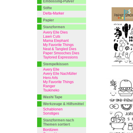
Embossing-Pulver
Stifte
Delta-Marker
Papier
Stanzformen
Avery Elle Dies
Lawn Cuts
Mama Elephant
My Favorite Things
Neat & Tangled Dies
Paper Smooches Dies
Taylored Expressions
Stempelkissen
Avery Elle
Avery Elle Nachfüller
Hero Arts
My Favorite Things
Ranger
Tsukineko
Washi Tape
Werkzeuge & Hilfsmittel
Schablonen
Sonstiges
Stanzformen nach
Themen sortiert
Bordüren