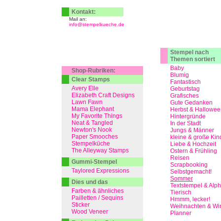
Kontakt:
Mail an:
info@stempelkueche.de
Stempel nach
Themen sortiert
Baby
Shop-Rubriken:
Blumig
Clear Stamps
Fantastisch
Avery Elle
Geburtstag
Elizabeth Craft Designs
Grafisches
Lawn Fawn
Gute Gedanken
Mama Elephant
Herbst & Hallowee
My Favorite Things
Hintergründe
Neat & Tangled
In der Stadt
Newton's Nook
Jungs & Männer
Paper Smooches
kleine & große Kin
Stempelküche
Liebe & Hochzeit
The Alleyway Stamps
Ostern & Frühling
Reisen
Gummi-Stempel
Scrapbooking
Taylored Expressions
Selbstgemacht!
Sommer
Dies und das
Textstempel & Alp
Farben & ähnliches
Tierisch
Pailletten / Sequins
Hmmm, lecker!
Sticker
Weihnachten & Win
Wood Veneer
Planner