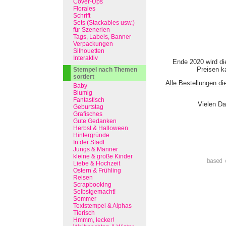
Cover-Ups
Florales
Schrift
Sets (Stackables usw.)
für Szenerien
Tags, Labels, Banner
Verpackungen
Silhouetten
Interaktiv
Ende 2020 wird di
Preisen ka
Stempel nach Themen
sortiert
Alle Bestellungen di
Baby
Blumig
Fantastisch
Vielen Da
Geburtstag
Grafisches
Gute Gedanken
Herbst & Halloween
Hintergründe
In der Stadt
Jungs & Männer
kleine & große Kinder
based 
Liebe & Hochzeit
Ostern & Frühling
Reisen
Scrapbooking
Selbstgemacht!
Sommer
Textstempel & Alphas
Tierisch
Hmmm, lecker!