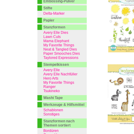
Embossing-Pulver
Stifte
Delta-Marker
Papier
Stanzformen
Avery Elle Dies
Lawn Cuts
Mama Elephant
My Favorite Things
Neat & Tangled Dies
Paper Smooches Dies
Taylored Expressions
Stempelkissen
Avery Elle
Avery Elle Nachfüller
Hero Arts
My Favorite Things
Ranger
Tsukineko
Washi Tape
Werkzeuge & Hilfsmittel
Schablonen
Sonstiges
Stanzformen nach
Themen sortiert
Bordüren