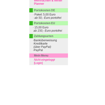
Weihnachten & Winter
Planner
Portokosten DE
· Paket: 5,00 Euro
· ab 50,- Euro portofrei
Portokosten EU
· 15,00 Euro
ab 150,- Euro portofrei
Zahlungsarten
·Banküberweisung
·Kreditkarte
(über PayPal)
·PayPal
Mein Menu
Nicht eingeloggt
[Login]