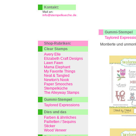
Kontakt:
Mail an:
info@stempelkueche.de
Gummi-Stempel
Taylored Expressi
Shop-Rubriken:
Montierte und unmont
Clear Stamps
Avery Elle
Elizabeth Craft Designs
Lawn Fawn
Mama Elephant
My Favorite Things
Neat & Tangled
Newton's Nook
Paper Smooches
Stempelküche
The Alleyway Stamps
Gummi-Stempel
Taylored Expressions
Dies und das
Farben & ähnliches
Pailletten / Sequins
Sticker
Wood Veneer