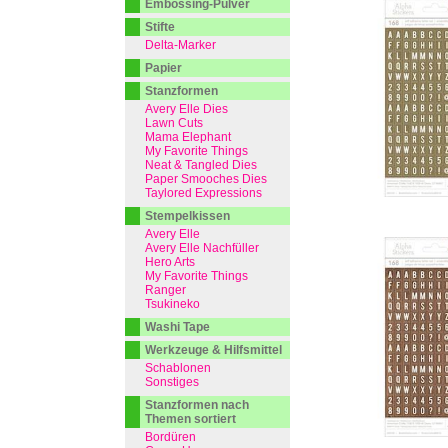
Embossing-Pulver
Stifte
Delta-Marker
Papier
Stanzformen
Avery Elle Dies
Lawn Cuts
Mama Elephant
My Favorite Things
Neat & Tangled Dies
Paper Smooches Dies
Taylored Expressions
Stempelkissen
Avery Elle
Avery Elle Nachfüller
Hero Arts
My Favorite Things
Ranger
Tsukineko
Washi Tape
Werkzeuge & Hilfsmittel
Schablonen
Sonstiges
Stanzformen nach
Themen sortiert
Bordüren