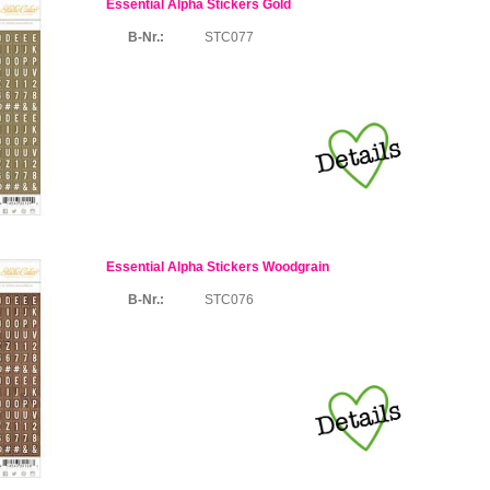
Essential Alpha Stickers Gold
B-Nr.:
STC077
Essential Alpha Stickers Woodgrain
B-Nr.:
STC076