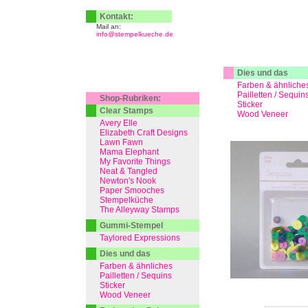
Kontakt:
Mail an:
info@stempelkueche.de
Dies und das
Farben & ähnliche
Pailletten / Sequin
Shop-Rubriken:
Sticker
Clear Stamps
Wood Veneer
Avery Elle
Elizabeth Craft Designs
Lawn Fawn
Mama Elephant
My Favorite Things
Neat & Tangled
Newton's Nook
Paper Smooches
Stempelküche
The Alleyway Stamps
Gummi-Stempel
Taylored Expressions
Dies und das
Farben & ähnliches
Pailletten / Sequins
Sticker
Wood Veneer