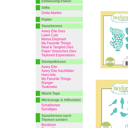
Embossing-Pulver
Stifte
Delta-Marker
Papier
Stanzformen
Avery Elle Dies
Lawn Cuts
Mama Elephant
My Favorite Things
Neat & Tangled Dies
Paper Smooches Dies
Taylored Expressions
Stempelkissen
Avery Elle
Avery Elle Nachfüller
Hero Arts
My Favorite Things
Ranger
Tsukineko
Washi Tape
Werkzeuge & Hilfsmittel
Schablonen
Sonstiges
Stanzformen nach
Themen sortiert
Bordüren