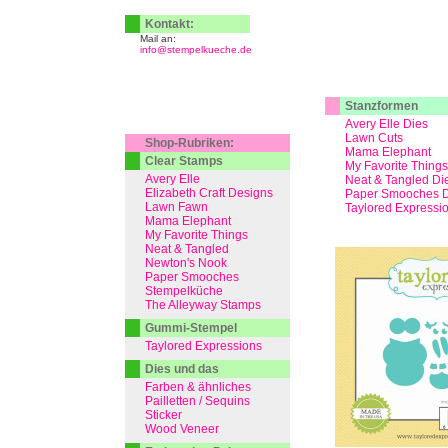
Kontakt:
Mail an:
info@stempelkueche.de
Stanzformen
Avery Elle Dies
Lawn Cuts
Shop-Rubriken:
Mama Elephant
Clear Stamps
My Favorite Things
Avery Elle
Neat & Tangled Di
Elizabeth Craft Designs
Paper Smooches D
Lawn Fawn
Taylored Expressi
Mama Elephant
My Favorite Things
Neat & Tangled
Newton's Nook
Paper Smooches
Stempelküche
The Alleyway Stamps
Gummi-Stempel
Taylored Expressions
Dies und das
Farben & ähnliches
Pailletten / Sequins
Sticker
Wood Veneer