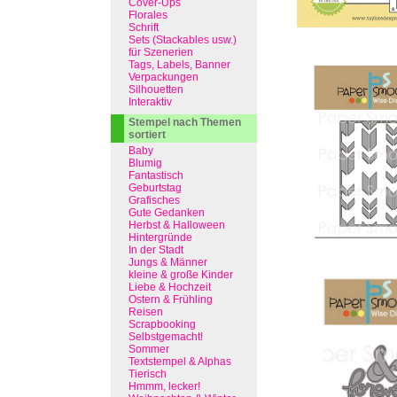
Cover-Ups
Florales
Schrift
Sets (Stackables usw.)
für Szenerien
Tags, Labels, Banner
Verpackungen
Silhouetten
Interaktiv
Stempel nach Themen
sortiert
Baby
Blumig
Fantastisch
Geburtstag
Grafisches
Gute Gedanken
Herbst & Halloween
Hintergründe
In der Stadt
Jungs & Männer
kleine & große Kinder
Liebe & Hochzeit
Ostern & Frühling
Reisen
Scrapbooking
Selbstgemacht!
Sommer
Textstempel & Alphas
Tierisch
Hmmm, lecker!