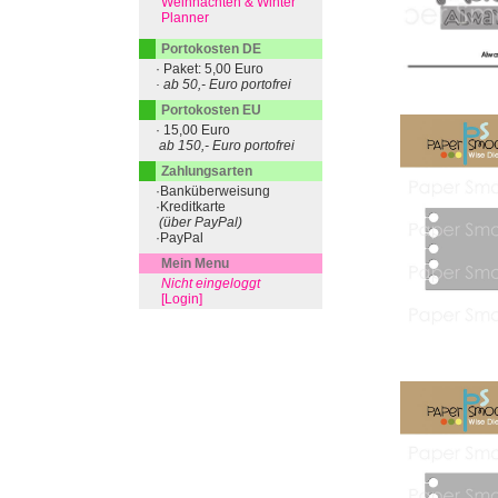
Weihnachten & Winter
Planner
Portokosten DE
· Paket: 5,00 Euro
· ab 50,- Euro portofrei
Portokosten EU
· 15,00 Euro
ab 150,- Euro portofrei
Zahlungsarten
·Banküberweisung
·Kreditkarte
(über PayPal)
·PayPal
Mein Menu
Nicht eingeloggt
[Login]