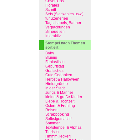
Cover-Ups
Florales
Schrift
Sets (Stackables usw.)
für Szenerien
Tags, Labels, Banner
Verpackungen
Silhouetten
Interaktiv
Stempel nach Themen
sortiert
Baby
Blumig
Fantastisch
Geburtstag
Grafisches
Gute Gedanken
Herbst & Halloween
Hintergründe
In der Stadt
Jungs & Männer
kleine & große Kinder
Liebe & Hochzeit
Ostern & Frühling
Reisen
Scrapbooking
Selbstgemacht!
Sommer
Textstempel & Alphas
Tierisch
Hmmm, lecker!