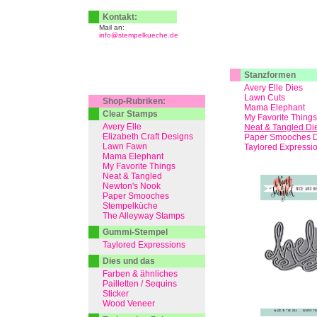
Kontakt:
Mail an:
info@stempelkueche.de
Stanzformen
Avery Elle Dies
Lawn Cuts
Shop-Rubriken:
Mama Elephant
Clear Stamps
My Favorite Things
Avery Elle
Neat & Tangled Di
Elizabeth Craft Designs
Paper Smooches D
Lawn Fawn
Taylored Expressi
Mama Elephant
My Favorite Things
Neat & Tangled
Newton's Nook
Paper Smooches
Stempelküche
The Alleyway Stamps
Gummi-Stempel
Taylored Expressions
Dies und das
Farben & ähnliches
Pailletten / Sequins
Sticker
Wood Veneer