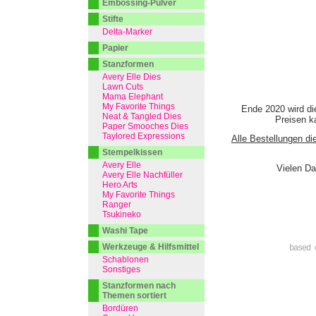
Embossing-Pulver
Stifte
Delta-Marker
Papier
Stanzformen
Avery Elle Dies
Lawn Cuts
Mama Elephant
My Favorite Things
Ende 2020 wird di
Neat & Tangled Dies
Preisen ka
Paper Smooches Dies
Taylored Expressions
Alle Bestellungen di
Stempelkissen
Avery Elle
Vielen Da
Avery Elle Nachfüller
Hero Arts
My Favorite Things
Ranger
Tsukineko
Washi Tape
Werkzeuge & Hilfsmittel
based 
Schablonen
Sonstiges
Stanzformen nach
Themen sortiert
Bordüren