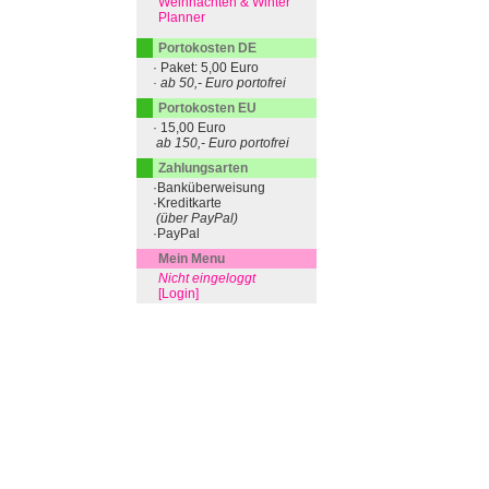
Weihnachten & Winter
Planner
Portokosten DE
· Paket: 5,00 Euro
· ab 50,- Euro portofrei
Portokosten EU
· 15,00 Euro
ab 150,- Euro portofrei
Zahlungsarten
·Banküberweisung
·Kreditkarte
(über PayPal)
·PayPal
Mein Menu
Nicht eingeloggt
[Login]