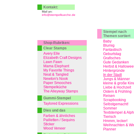
Kontakt:
Mail an:
info@stempelkueche.de
Stempel nach
Themen sortiert
Baby
Shop-Rubriken:
Blumig
Clear Stamps
Fantastisch
Avery Elle
Geburtstag
Elizabeth Craft Designs
Grafisches
Lawn Fawn
Gute Gedanken
Mama Elephant
Herbst & Hallowee
My Favorite Things
Hintergründe
Neat & Tangled
In der Stadt
Newton's Nook
Jungs & Männer
Paper Smooches
kleine & große Kin
Stempelküche
Liebe & Hochzeit
The Alleyway Stamps
Ostern & Frühling
Reisen
Gummi-Stempel
Scrapbooking
Taylored Expressions
Selbstgemacht!
Sommer
Dies und das
Textstempel & Alp
Farben & ähnliches
Tierisch
Pailletten / Sequins
Hmmm, lecker!
Sticker
Weihnachten & Win
Wood Veneer
Planner