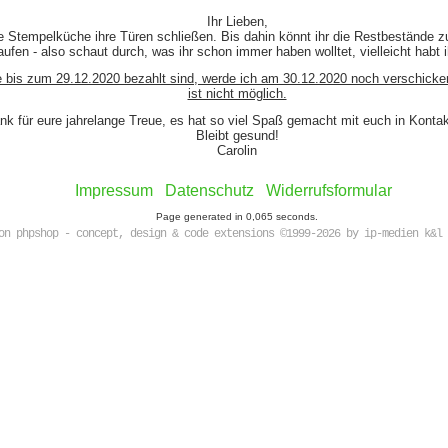
Ihr Lieben,
e Stempelküche ihre Türen schließen. Bis dahin könnt ihr die Restbestände z
ufen - also schaut durch, was ihr schon immer haben wolltet, vielleicht habt 
e bis zum 29.12.2020 bezahlt sind, werde ich am 30.12.2020 noch verschicke
ist nicht möglich.
nk für eure jahrelange Treue, es hat so viel Spaß gemacht mit euch in Kont
Bleibt gesund!
Carolin
Impressum
Datenschutz
Widerrufsformular
Page generated in 0,065 seconds.
on phpshop - concept, design & code extensions ©1999-2026 by ip-medien k&l 