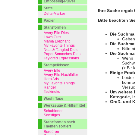
Embossing-Pulver
Stifte
Ihre Suche ergab 0
Delta-Marker
Bitte beachten Si
Papier
Stanzformen
Avery Elle Dies
Die Suchma
Lawn Cuts
Geben 
Mama Elephant
Die Suchmas
My Favorite Things
Bitte 
Neat & Tangled Dies
Die Suchmas
Paper Smooches Dies
Wenn I
Taylored Expressions
Suchwo
Stempelkissen
(z.B.:
Avery Elle
Einige Prod
Avery Elle Nachfüller
Leider
Hero Arts
könnte
My Favorite Things
Versuc
Ranger
Tsukineko
Um weitere 
Kategorie, i
Washi Tape
Groß- und K
Werkzeuge & Hilfsmittel
Schablonen
Sonstiges
Stanzformen nach
Themen sortiert
Bordüren