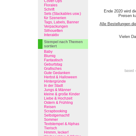
Cover-Ups
Florales
Schrift
Ende 2020 wird di
Sets (Stackables usw.)
Preisen ka
für Szenerien
Tags, Labels, Banner
Alle Bestellungen di
Verpackungen
Silhouetten
Interaktiv
Vielen Da
Stempel nach Themen
sortiert
Baby
Blumig
Fantastisch
Geburtstag
Grafisches
based 
Gute Gedanken
Herbst & Halloween
Hintergründe
In der Stadt
Jungs & Männer
kleine & große Kinder
Liebe & Hochzeit
Ostern & Frühling
Reisen
Scrapbooking
Selbstgemacht!
Sommer
Textstempel & Alphas
Tierisch
Hmmm, lecker!