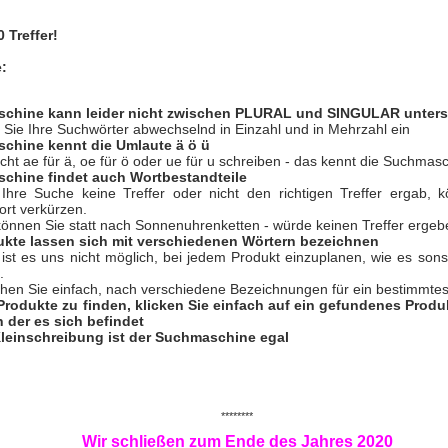
 Treffer!
e:
schine kann leider nicht zwischen PLURAL und SINGULAR unter
Sie Ihre Suchwörter abwechselnd in Einzahl und in Mehrzahl ein
chine kennt die Umlaute ä ö ü
nicht ae für ä, oe für ö oder ue für u schreiben - das kennt die Suchmasc
chine findet auch Wortbestandteile
hre Suche keine Treffer oder nicht den richtigen Treffer ergab, 
rt verkürzen.
 können Sie statt nach Sonnenuhrenketten - würde keinen Treffer ergeb
ukte lassen sich mit verschiedenen Wörtern bezeichnen
 ist es uns nicht möglich, bei jedem Produkt einzuplanen, wie es so
.
hen Sie einfach, nach verschiedene Bezeichnungen für ein bestimmtes
Produkte zu finden, klicken Sie einfach auf ein gefundenes Prod
n der es sich befindet
leinschreibung ist der Suchmaschine egal
********
Wir schließen zum Ende des Jahres 2020