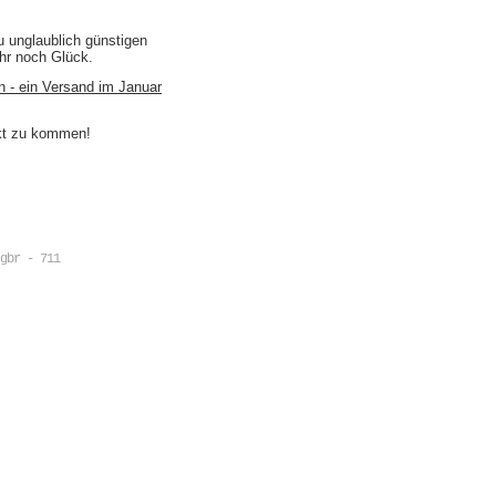
u unglaublich günstigen
ihr noch Glück.
n - ein Versand im Januar
akt zu kommen!
gbr - 711