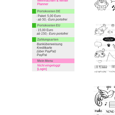
Weihnachten & Winter
Planner
Portokosten DE
· Paket: 5,00 Euro
· ab 50,- Euro portofrei
Portokosten EU
· 15,00 Euro
ab 150,- Euro portofrei
Zahlungsarten
·Banküberweisung
·Kreditkarte
(über PayPal)
·PayPal
Mein Menu
Nicht eingeloggt
[Login]