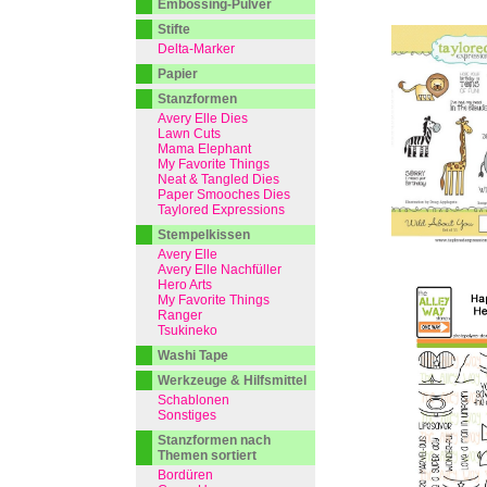
Embossing-Pulver
Stifte
Delta-Marker
Papier
Stanzformen
Avery Elle Dies
Lawn Cuts
Mama Elephant
My Favorite Things
Neat & Tangled Dies
Paper Smooches Dies
Taylored Expressions
Stempelkissen
Avery Elle
Avery Elle Nachfüller
Hero Arts
My Favorite Things
Ranger
Tsukineko
Washi Tape
Werkzeuge & Hilfsmittel
Schablonen
Sonstiges
Stanzformen nach
Themen sortiert
Bordüren