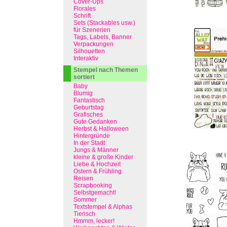
Cover-Ups
Florales
Schrift
Sets (Stackables usw.)
für Szenerien
Tags, Labels, Banner
Verpackungen
Silhouetten
Interaktiv
Stempel nach Themen
sortiert
Baby
Blumig
Fantastisch
Geburtstag
Grafisches
Gute Gedanken
Herbst & Halloween
Hintergründe
In der Stadt
Jungs & Männer
kleine & große Kinder
Liebe & Hochzeit
Ostern & Frühling
Reisen
Scrapbooking
Selbstgemacht!
Sommer
Textstempel & Alphas
Tierisch
Hmmm, lecker!