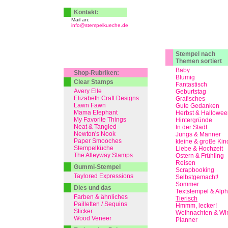
Kontakt:
Mail an:
info@stempelkueche.de
Stempel nach
Themen sortiert
Baby
Shop-Rubriken:
Blumig
Clear Stamps
Fantastisch
Avery Elle
Geburtstag
Elizabeth Craft Designs
Grafisches
Lawn Fawn
Gute Gedanken
Mama Elephant
Herbst & Hallowee
My Favorite Things
Hintergründe
Neat & Tangled
In der Stadt
Newton's Nook
Jungs & Männer
Paper Smooches
kleine & große Kin
Stempelküche
Liebe & Hochzeit
The Alleyway Stamps
Ostern & Frühling
Reisen
Gummi-Stempel
Scrapbooking
Taylored Expressions
Selbstgemacht!
Sommer
Dies und das
Textstempel & Alp
Farben & ähnliches
Tierisch
Pailletten / Sequins
Hmmm, lecker!
Sticker
Weihnachten & Win
Wood Veneer
Planner