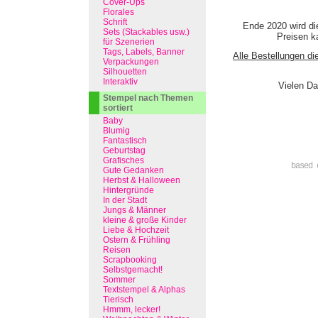
Cover-Ups
Florales
Schrift
Ende 2020 wird di
Sets (Stackables usw.)
Preisen ka
für Szenerien
Tags, Labels, Banner
Alle Bestellungen di
Verpackungen
Silhouetten
Interaktiv
Vielen Da
Stempel nach Themen
sortiert
Baby
Blumig
Fantastisch
Geburtstag
Grafisches
based 
Gute Gedanken
Herbst & Halloween
Hintergründe
In der Stadt
Jungs & Männer
kleine & große Kinder
Liebe & Hochzeit
Ostern & Frühling
Reisen
Scrapbooking
Selbstgemacht!
Sommer
Textstempel & Alphas
Tierisch
Hmmm, lecker!