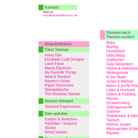
Kontakt:
Mail an:
info@stempelkueche.de
Stempel nach
Themen sortiert
Baby
Shop-Rubriken:
Blumig
Clear Stamps
Fantastisch
Avery Elle
Geburtstag
Elizabeth Craft Designs
Grafisches
Lawn Fawn
Gute Gedanken
Mama Elephant
Herbst & Hallowee
My Favorite Things
Hintergründe
Neat & Tangled
In der Stadt
Newton's Nook
Jungs & Männer
Paper Smooches
kleine & große Kin
Stempelküche
Liebe & Hochzeit
The Alleyway Stamps
Ostern & Frühling
Reisen
Gummi-Stempel
Scrapbooking
Taylored Expressions
Selbstgemacht!
Sommer
Dies und das
Textstempel & Alp
Farben & ähnliches
Tierisch
Pailletten / Sequins
Hmmm, lecker!
Sticker
Weihnachten & Win
Wood Veneer
Planner