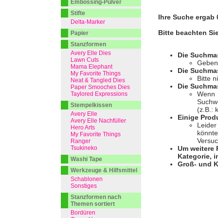
Embossing-Pulver
Stifte
Ihre Suche ergab 0
Delta-Marker
Bitte beachten Si
Papier
Stanzformen
Avery Elle Dies
Die Suchma
Lawn Cuts
Geben 
Mama Elephant
Die Suchmas
My Favorite Things
Bitte 
Neat & Tangled Dies
Die Suchmas
Paper Smooches Dies
Wenn I
Taylored Expressions
Suchwo
Stempelkissen
(z.B.:
Avery Elle
Einige Prod
Avery Elle Nachfüller
Leider
Hero Arts
könnte
My Favorite Things
Versuc
Ranger
Tsukineko
Um weitere 
Kategorie, i
Washi Tape
Groß- und K
Werkzeuge & Hilfsmittel
Schablonen
Sonstiges
Stanzformen nach
Themen sortiert
Bordüren