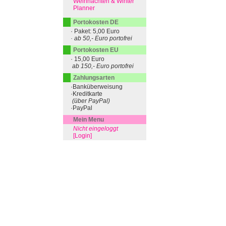
Weihnachten & Winter
Planner
Portokosten DE
· Paket: 5,00 Euro
· ab 50,- Euro portofrei
Portokosten EU
· 15,00 Euro
ab 150,- Euro portofrei
Zahlungsarten
·Banküberweisung
·Kreditkarte
(über PayPal)
·PayPal
Mein Menu
Nicht eingeloggt
[Login]