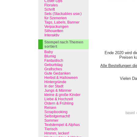
Cover-Ups
Florales
Schrift
Sets (Stackables usw.)
für Szenerien
Tags, Labels, Banner
Verpackungen
Silhouetten
Interaktiv
Stempel nach Themen
sortiert
Baby
Ende 2020 wird di
Blumig
Preisen ka
Fantastisch
Geburtstag
Alle Bestellungen di
Grafisches
Gute Gedanken
Herbst & Halloween
Vielen Da
Hintergründe
In der Stadt
Jungs & Männer
kleine & große Kinder
Liebe & Hochzeit
Ostern & Frühling
Reisen
Scrapbooking
based 
Selbstgemacht!
Sommer
Textstempel & Alphas
Tierisch
Hmmm, lecker!