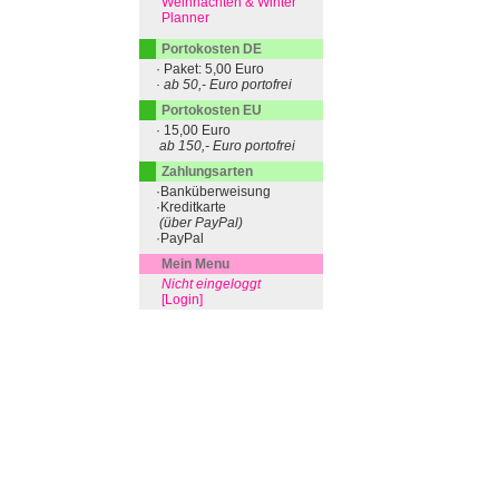
Weihnachten & Winter
Planner
Portokosten DE
· Paket: 5,00 Euro
· ab 50,- Euro portofrei
Portokosten EU
· 15,00 Euro
ab 150,- Euro portofrei
Zahlungsarten
·Banküberweisung
·Kreditkarte
(über PayPal)
·PayPal
Mein Menu
Nicht eingeloggt
[Login]