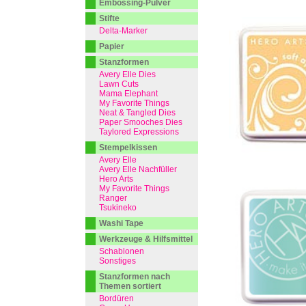
Embossing-Pulver
Stifte
Delta-Marker
Papier
Stanzformen
Avery Elle Dies
Lawn Cuts
Mama Elephant
My Favorite Things
Neat & Tangled Dies
Paper Smooches Dies
Taylored Expressions
Stempelkissen
Avery Elle
Avery Elle Nachfüller
Hero Arts
My Favorite Things
Ranger
Tsukineko
Washi Tape
Werkzeuge & Hilfsmittel
Schablonen
Sonstiges
Stanzformen nach
Themen sortiert
Bordüren