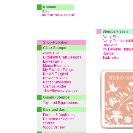
Kontakt:
Mail an:
info@stempelkueche.de
Stempelkissen
Avery Elle
Avery Elle Nachfül
Shop-Rubriken:
Hero Arts
Clear Stamps
My Favorite Things
Avery Elle
Ranger
Elizabeth Craft Designs
Tsukineko
Lawn Fawn
Mama Elephant
My Favorite Things
Neat & Tangled
Newton's Nook
Paper Smooches
Stempelküche
The Alleyway Stamps
Gummi-Stempel
Taylored Expressions
Dies und das
Farben & ähnliches
Pailletten / Sequins
Sticker
Wood Veneer