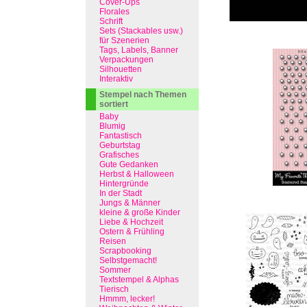
Cover-Ups
Florales
Schrift
Sets (Stackables usw.)
für Szenerien
Tags, Labels, Banner
Verpackungen
Silhouetten
Interaktiv
Stempel nach Themen
sortiert
Baby
Blumig
Fantastisch
Geburtstag
Grafisches
Gute Gedanken
Herbst & Halloween
Hintergründe
In der Stadt
Jungs & Männer
kleine & große Kinder
Liebe & Hochzeit
Ostern & Frühling
Reisen
Scrapbooking
Selbstgemacht!
Sommer
Textstempel & Alphas
Tierisch
Hmmm, lecker!