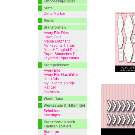
Embossing-Pulver
Stifte
Delta-Marker
Papier
Stanzformen
Avery Elle Dies
Lawn Cuts
Mama Elephant
My Favorite Things
Neat & Tangled Dies
Paper Smooches Dies
Taylored Expressions
Stempelkissen
Avery Elle
Avery Elle Nachfüller
Hero Arts
My Favorite Things
Ranger
Tsukineko
Washi Tape
Werkzeuge & Hilfsmittel
Schablonen
Sonstiges
Stanzformen nach
Themen sortiert
Bordüren