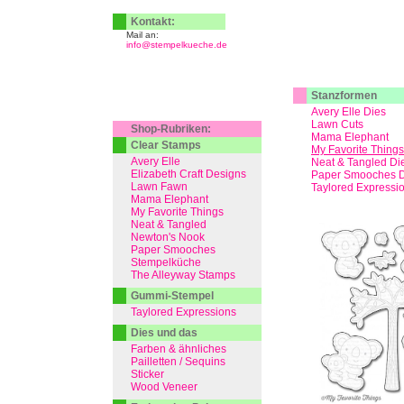
Kontakt:
Mail an:
info@stempelkueche.de
Stanzformen
Avery Elle Dies
Lawn Cuts
Shop-Rubriken:
Mama Elephant
Clear Stamps
My Favorite Things
Avery Elle
Neat & Tangled Di
Elizabeth Craft Designs
Paper Smooches D
Lawn Fawn
Taylored Expressi
Mama Elephant
My Favorite Things
Neat & Tangled
Newton's Nook
Paper Smooches
Stempelküche
The Alleyway Stamps
Gummi-Stempel
Taylored Expressions
Dies und das
Farben & ähnliches
Pailletten / Sequins
Sticker
Wood Veneer