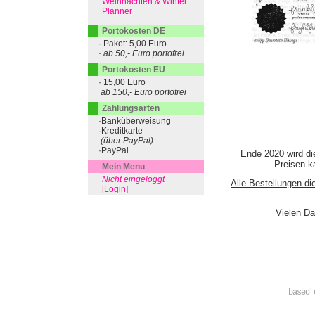
Weihnachten & Winter
Planner
Portokosten DE
· Paket: 5,00 Euro
· ab 50,- Euro portofrei
Portokosten EU
· 15,00 Euro
ab 150,- Euro portofrei
Zahlungsarten
·Banküberweisung
·Kreditkarte
(über PayPal)
·PayPal
Ende 2020 wird di
Preisen ka
Mein Menu
Nicht eingeloggt
Alle Bestellungen di
[Login]
Vielen Da
based 