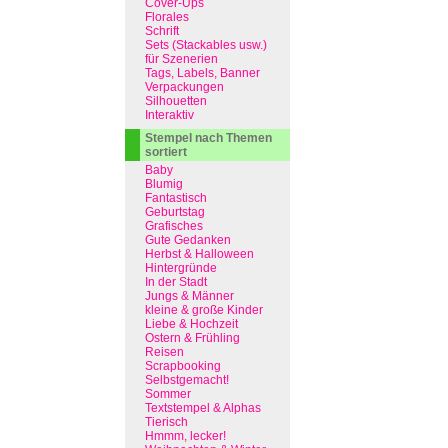
Cover-Ups
Florales
Schrift
Sets (Stackables usw.)
für Szenerien
Tags, Labels, Banner
Verpackungen
Silhouetten
Interaktiv
Stempel nach Themen
sortiert
Baby
Blumig
Fantastisch
Geburtstag
Grafisches
Gute Gedanken
Herbst & Halloween
Hintergründe
In der Stadt
Jungs & Männer
kleine & große Kinder
Liebe & Hochzeit
Ostern & Frühling
Reisen
Scrapbooking
Selbstgemacht!
Sommer
Textstempel & Alphas
Tierisch
Hmmm, lecker!