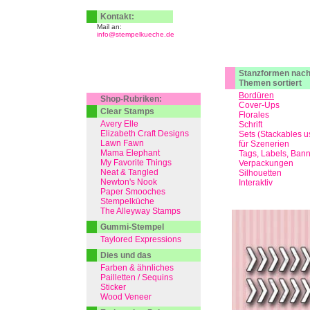
Kontakt:
Mail an:
info@stempelkueche.de
Stanzformen nac
Themen sortiert
Bordüren
Shop-Rubriken:
Cover-Ups
Clear Stamps
Florales
Avery Elle
Schrift
Elizabeth Craft Designs
Sets (Stackables u
Lawn Fawn
für Szenerien
Mama Elephant
Tags, Labels, Ban
My Favorite Things
Verpackungen
Neat & Tangled
Silhouetten
Newton's Nook
Interaktiv
Paper Smooches
Stempelküche
The Alleyway Stamps
Gummi-Stempel
Taylored Expressions
Dies und das
Farben & ähnliches
Pailletten / Sequins
Sticker
Wood Veneer