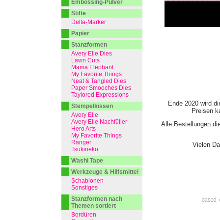
Embossing-Pulver
Stifte
Delta-Marker
Papier
Stanzformen
Avery Elle Dies
Lawn Cuts
Mama Elephant
My Favorite Things
Neat & Tangled Dies
Paper Smooches Dies
Taylored Expressions
Ende 2020 wird di
Stempelkissen
Preisen ka
Avery Elle
Avery Elle Nachfüller
Alle Bestellungen di
Hero Arts
My Favorite Things
Ranger
Vielen Da
Tsukineko
Washi Tape
Werkzeuge & Hilfsmittel
Schablonen
Sonstiges
Stanzformen nach
based 
Themen sortiert
Bordüren