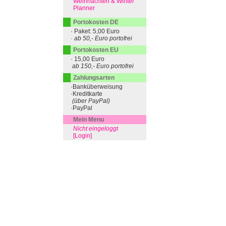
Weihnachten & Winter
Planner
Portokosten DE
· Paket: 5,00 Euro
· ab 50,- Euro portofrei
Portokosten EU
· 15,00 Euro
ab 150,- Euro portofrei
Zahlungsarten
·Banküberweisung
·Kreditkarte
(über PayPal)
·PayPal
Mein Menu
Nicht eingeloggt
[Login]