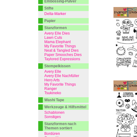
Embossing-Pulver
Stifte
Delta-Marker
Papier
Stanzformen
Avery Elle Dies
Lawn Cuts
Mama Elephant
My Favorite Things
Neat & Tangled Dies
Paper Smooches Dies
Taylored Expressions
Stempelkissen
Avery Elle
Avery Elle Nachfüller
Hero Arts
My Favorite Things
Ranger
Tsukineko
Washi Tape
Werkzeuge & Hilfsmittel
Schablonen
Sonstiges
Stanzformen nach
Themen sortiert
Bordüren