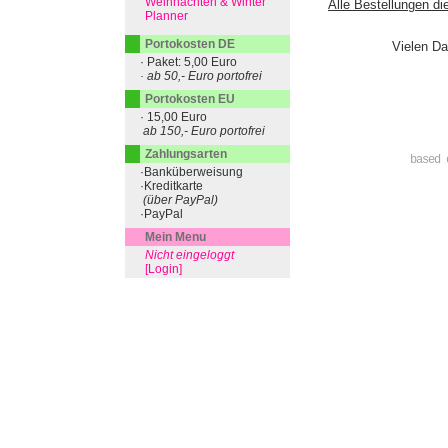
Weihnachten & Winter
Alle Bestellungen di
Planner
Portokosten DE
Vielen Da
· Paket: 5,00 Euro
· ab 50,- Euro portofrei
Portokosten EU
· 15,00 Euro
ab 150,- Euro portofrei
Zahlungsarten
based 
·Banküberweisung
·Kreditkarte
(über PayPal)
·PayPal
Mein Menu
Nicht eingeloggt
[Login]