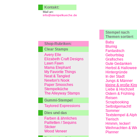
Kontakt:
Mail an:
info@stempelkueche.de
Stempel nach
Themen sortiert
Baby
Shop-Rubriken:
Blumig
Clear Stamps
Fantastisch
Avery Elle
Geburtstag
Elizabeth Craft Designs
Grafisches
Lawn Fawn
Gute Gedanken
Mama Elephant
Herbst & Hallowee
My Favorite Things
Hintergründe
Neat & Tangled
In der Stadt
Newton's Nook
Jungs & Männer
Paper Smooches
kleine & große Kin
Stempelküche
Liebe & Hochzeit
The Alleyway Stamps
Ostern & Frühling
Reisen
Gummi-Stempel
Scrapbooking
Taylored Expressions
Selbstgemacht!
Sommer
Dies und das
Textstempel & Alp
Farben & ähnliches
Tierisch
Pailletten / Sequins
Hmmm, lecker!
Sticker
Weihnachten & Win
Wood Veneer
Planner