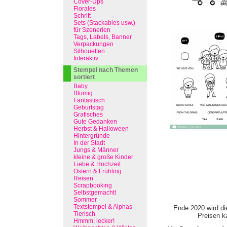
Cover-Ups
Florales
Schrift
Sets (Stackables usw.)
für Szenerien
Tags, Labels, Banner
Verpackungen
Silhouetten
Interaktiv
Stempel nach Themen
sortiert
Baby
Blumig
Fantastisch
Geburtstag
Grafisches
Gute Gedanken
Herbst & Halloween
Hintergründe
In der Stadt
Jungs & Männer
kleine & große Kinder
Liebe & Hochzeit
Ostern & Frühling
Reisen
Scrapbooking
Selbstgemacht!
Sommer
Textstempel & Alphas
Ende 2020 wird di
Tierisch
Preisen ka
Hmmm, lecker!