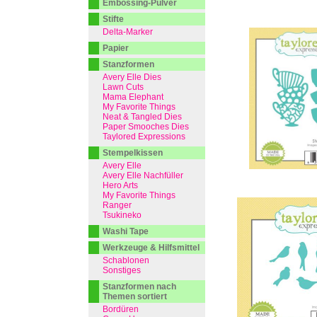
Embossing-Pulver
Stifte
Delta-Marker
Papier
Stanzformen
Avery Elle Dies
Lawn Cuts
Mama Elephant
My Favorite Things
Neat & Tangled Dies
Paper Smooches Dies
Taylored Expressions
Stempelkissen
Avery Elle
Avery Elle Nachfüller
Hero Arts
My Favorite Things
Ranger
Tsukineko
Washi Tape
Werkzeuge & Hilfsmittel
Schablonen
Sonstiges
Stanzformen nach
Themen sortiert
Bordüren