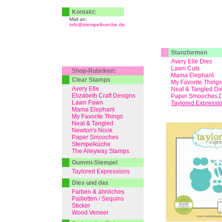
Kontakt:
Mail an:
info@stempelkueche.de
Stanzformen
Avery Elle Dies
Lawn Cuts
Shop-Rubriken:
Mama Elephant
Clear Stamps
My Favorite Things
Avery Elle
Neat & Tangled Di
Elizabeth Craft Designs
Paper Smooches D
Lawn Fawn
Taylored Expressi
Mama Elephant
My Favorite Things
Neat & Tangled
Newton's Nook
Paper Smooches
Stempelküche
The Alleyway Stamps
Gummi-Stempel
Taylored Expressions
Dies und das
Farben & ähnliches
Pailletten / Sequins
Sticker
Wood Veneer