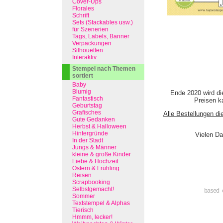
Cover-Ups
Florales
Schrift
Sets (Stackables usw.)
für Szenerien
Tags, Labels, Banner
Verpackungen
Silhouetten
Interaktiv
Stempel nach Themen
sortiert
Baby
Blumig
Ende 2020 wird di
Fantastisch
Preisen ka
Geburtstag
Grafisches
Alle Bestellungen di
Gute Gedanken
Herbst & Halloween
Hintergründe
Vielen Da
In der Stadt
Jungs & Männer
kleine & große Kinder
Liebe & Hochzeit
Ostern & Frühling
Reisen
Scrapbooking
Selbstgemacht!
based 
Sommer
Textstempel & Alphas
Tierisch
Hmmm, lecker!