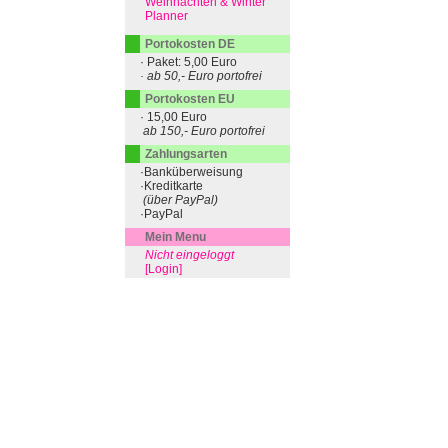
Weihnachten & Winter
Planner
Portokosten DE
· Paket: 5,00 Euro
· ab 50,- Euro portofrei
Portokosten EU
· 15,00 Euro
ab 150,- Euro portofrei
Zahlungsarten
·Banküberweisung
·Kreditkarte
(über PayPal)
·PayPal
Mein Menu
Nicht eingeloggt
[Login]