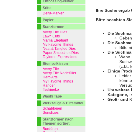
Embossing-Pulver
Stifte
Ihre Suche ergab 0
Delta-Marker
Bitte beachten Si
Papier
Stanzformen
Avery Elle Dies
Die Suchma
Lawn Cuts
Geben 
Mama Elephant
Die Suchmas
My Favorite Things
Bitte 
Neat & Tangled Dies
Die Suchmas
Paper Smooches Dies
Wenn I
Taylored Expressions
Suchwo
Stempelkissen
(z.B.:
Avery Elle
Einige Prod
Avery Elle Nachfüller
Leider
Hero Arts
könnte
My Favorite Things
Versuc
Ranger
Tsukineko
Um weitere 
Kategorie, i
Washi Tape
Groß- und K
Werkzeuge & Hilfsmittel
Schablonen
Sonstiges
Stanzformen nach
Themen sortiert
Bordüren