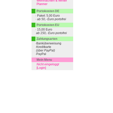
Weihnachten & Winter
Planner
Portokosten DE
· Paket: 5,00 Euro
· ab 50,- Euro portofrei
Portokosten EU
· 15,00 Euro
ab 150,- Euro portofrei
Zahlungsarten
·Banküberweisung
·Kreditkarte
(über PayPal)
·PayPal
Mein Menu
Nicht eingeloggt
[Login]