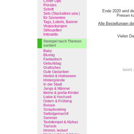
Cover-Ups
Florales
Schrift
Ende 2020 wird di
Sets (Stackables usw.)
Preisen ka
für Szenerien
Tags, Labels, Banner
Alle Bestellungen di
Verpackungen
Silhouetten
Interaktiv
Vielen Da
Stempel nach Themen
sortiert
Baby
Blumig
Fantastisch
Geburtstag
Grafisches
based 
Gute Gedanken
Herbst & Halloween
Hintergründe
In der Stadt
Jungs & Männer
kleine & große Kinder
Liebe & Hochzeit
Ostern & Frühling
Reisen
Scrapbooking
Selbstgemacht!
Sommer
Textstempel & Alphas
Tierisch
Hmmm, lecker!