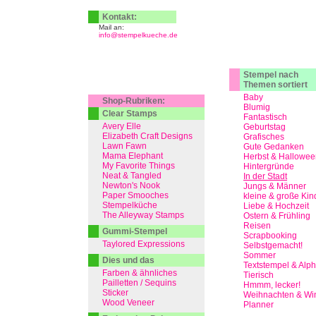
Kontakt:
Mail an:
info@stempelkueche.de
Stempel nach
Themen sortiert
Baby
Shop-Rubriken:
Blumig
Clear Stamps
Fantastisch
Avery Elle
Geburtstag
Elizabeth Craft Designs
Grafisches
Lawn Fawn
Gute Gedanken
Mama Elephant
Herbst & Hallowee
My Favorite Things
Hintergründe
Neat & Tangled
In der Stadt
Newton's Nook
Jungs & Männer
Paper Smooches
kleine & große Kin
Stempelküche
Liebe & Hochzeit
The Alleyway Stamps
Ostern & Frühling
Reisen
Gummi-Stempel
Scrapbooking
Taylored Expressions
Selbstgemacht!
Sommer
Dies und das
Textstempel & Alp
Farben & ähnliches
Tierisch
Pailletten / Sequins
Hmmm, lecker!
Sticker
Weihnachten & Win
Wood Veneer
Planner