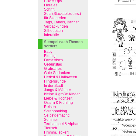
Cover-Ups
Florales
Schrift
Sets (Stackables usw.)
für Szenerien
Tags, Labels, Banner
Verpackungen
Silhouetten
Interaktiv
Stempel nach Themen
sortiert
Baby
Blumig
Fantastisch
Geburtstag
Grafisches
Gute Gedanken
Herbst & Halloween
Hintergründe
In der Stadt
Jungs & Männer
kleine & große Kinder
Liebe & Hochzeit
Ostern & Frühling
Reisen
Scrapbooking
Selbstgemacht!
Sommer
Textstempel & Alphas
Tierisch
Hmmm, lecker!