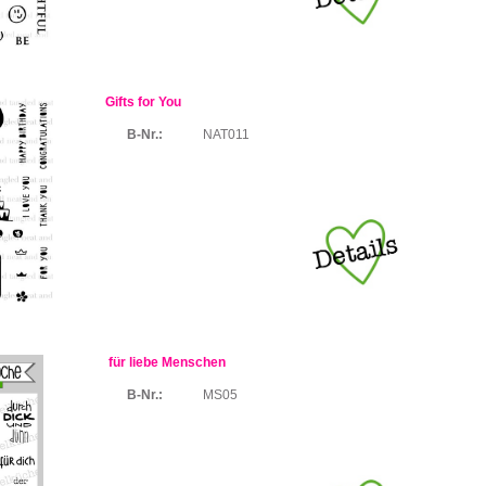
Gifts for You
B-Nr.:
NAT011
für liebe Menschen
B-Nr.:
MS05