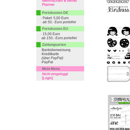
Weihnachten & Winter
Planner
Portokosten DE
· Paket: 5,00 Euro
· ab 50,- Euro portofrei
Portokosten EU
· 15,00 Euro
ab 150,- Euro portofrei
Zahlungsarten
·Banküberweisung
·Kreditkarte
(über PayPal)
·PayPal
Mein Menu
Nicht eingeloggt
[Login]