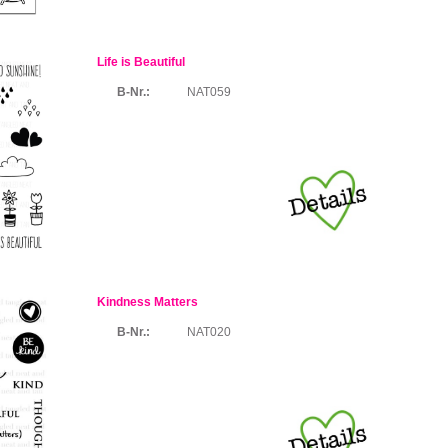
Life is Beautiful
B-Nr.:
NAT059
Kindness Matters
B-Nr.:
NAT020