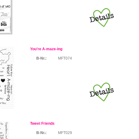
You're A-maze-ing
B-Nr.:
MFT074
Tweet Friends
B-Nr.:
MFT029