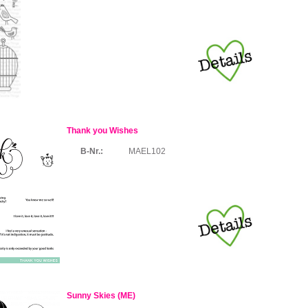
Thank you Wishes
B-Nr.:
MAEL102
Sunny Skies (ME)