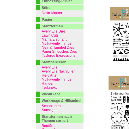
Embossing-Pulver
Stifte
Delta-Marker
Papier
Stanzformen
Avery Elle Dies
Lawn Cuts
Mama Elephant
My Favorite Things
Neat & Tangled Dies
Paper Smooches Dies
Taylored Expressions
Stempelkissen
Avery Elle
Avery Elle Nachfüller
Hero Arts
My Favorite Things
Ranger
Tsukineko
Washi Tape
Werkzeuge & Hilfsmittel
Schablonen
Sonstiges
Stanzformen nach
Themen sortiert
Bordüren