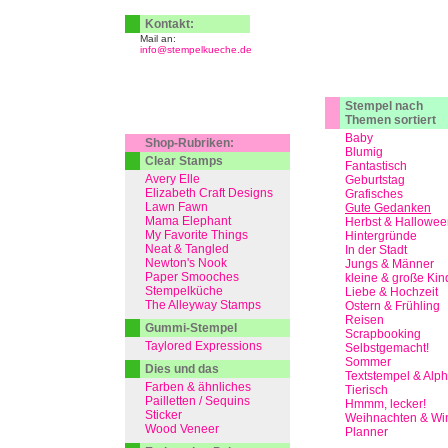
Kontakt:
Mail an:
info@stempelkueche.de
Stempel nach
Themen sortiert
Baby
Shop-Rubriken:
Blumig
Clear Stamps
Fantastisch
Avery Elle
Geburtstag
Elizabeth Craft Designs
Grafisches
Lawn Fawn
Gute Gedanken
Mama Elephant
Herbst & Hallowee
My Favorite Things
Hintergründe
Neat & Tangled
In der Stadt
Newton's Nook
Jungs & Männer
Paper Smooches
kleine & große Kin
Stempelküche
Liebe & Hochzeit
The Alleyway Stamps
Ostern & Frühling
Reisen
Gummi-Stempel
Scrapbooking
Taylored Expressions
Selbstgemacht!
Sommer
Dies und das
Textstempel & Alp
Farben & ähnliches
Tierisch
Pailletten / Sequins
Hmmm, lecker!
Sticker
Weihnachten & Win
Wood Veneer
Planner