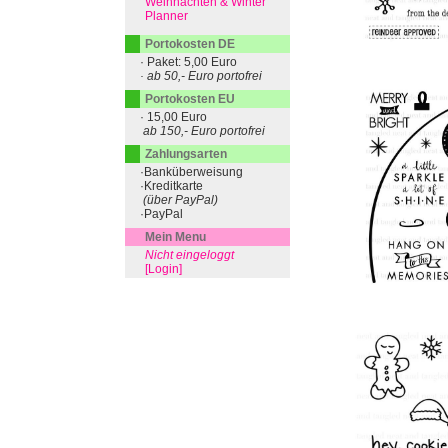
Weihnachten & Winter
Planner
Portokosten DE
· Paket: 5,00 Euro
· ab 50,- Euro portofrei
Portokosten EU
· 15,00 Euro
ab 150,- Euro portofrei
Zahlungsarten
·Banküberweisung
·Kreditkarte
(über PayPal)
·PayPal
Mein Menu
Nicht eingeloggt
[Login]