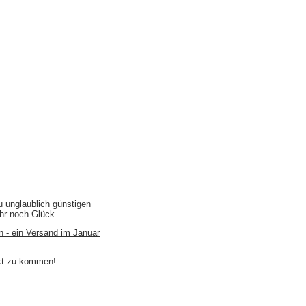
u unglaublich günstigen
ihr noch Glück.
n - ein Versand im Januar
akt zu kommen!