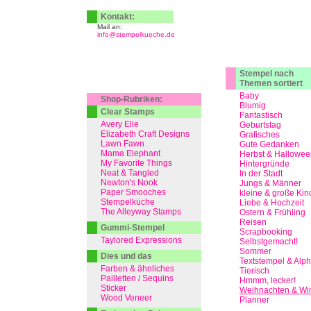
Kontakt:
Mail an:
info@stempelkueche.de
Stempel nach
Themen sortiert
Baby
Shop-Rubriken:
Blumig
Clear Stamps
Fantastisch
Avery Elle
Geburtstag
Elizabeth Craft Designs
Grafisches
Lawn Fawn
Gute Gedanken
Mama Elephant
Herbst & Hallowee
My Favorite Things
Hintergründe
Neat & Tangled
In der Stadt
Newton's Nook
Jungs & Männer
Paper Smooches
kleine & große Kin
Stempelküche
Liebe & Hochzeit
The Alleyway Stamps
Ostern & Frühling
Reisen
Gummi-Stempel
Scrapbooking
Taylored Expressions
Selbstgemacht!
Sommer
Dies und das
Textstempel & Alp
Farben & ähnliches
Tierisch
Pailletten / Sequins
Hmmm, lecker!
Sticker
Weihnachten & Win
Wood Veneer
Planner