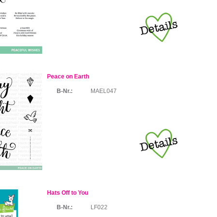
Peace on Earth
B-Nr.:
MAEL047
Hats Off to You
B-Nr.:
LF022