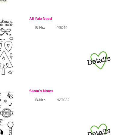
All Yule Need
B-Nr.:
PS049
Santa's Notes
B-Nr.:
NAT032