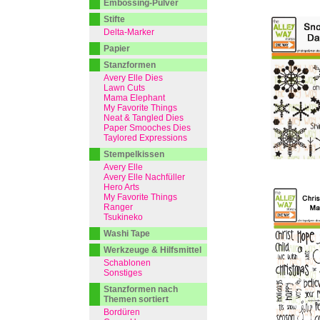
Embossing-Pulver
Stifte
Delta-Marker
Papier
Stanzformen
Avery Elle Dies
Lawn Cuts
Mama Elephant
My Favorite Things
Neat & Tangled Dies
Paper Smooches Dies
Taylored Expressions
Stempelkissen
Avery Elle
Avery Elle Nachfüller
Hero Arts
My Favorite Things
Ranger
Tsukineko
Washi Tape
Werkzeuge & Hilfsmittel
Schablonen
Sonstiges
Stanzformen nach
Themen sortiert
Bordüren