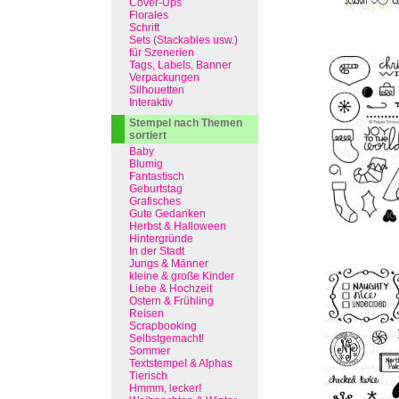
Cover-Ups
Florales
Schrift
Sets (Stackables usw.)
für Szenerien
Tags, Labels, Banner
Verpackungen
Silhouetten
Interaktiv
Stempel nach Themen
sortiert
Baby
Blumig
Fantastisch
Geburtstag
Grafisches
Gute Gedanken
Herbst & Halloween
Hintergründe
In der Stadt
Jungs & Männer
kleine & große Kinder
Liebe & Hochzeit
Ostern & Frühling
Reisen
Scrapbooking
Selbstgemacht!
Sommer
Textstempel & Alphas
Tierisch
Hmmm, lecker!