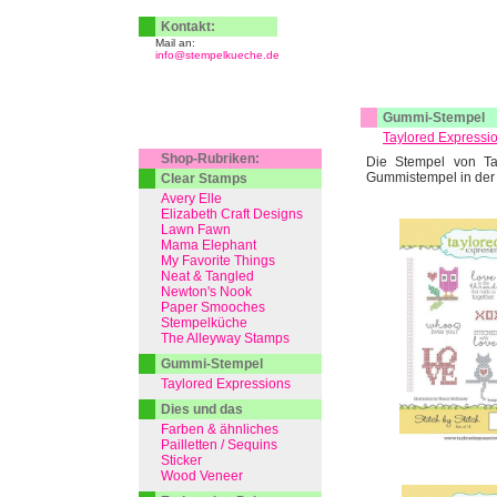
Kontakt:
Mail an:
info@stempelkueche.de
Gummi-Stempel
Taylored Expressi
Shop-Rubriken:
Die Stempel von Ta
Gummistempel in der
Clear Stamps
Avery Elle
Elizabeth Craft Designs
Lawn Fawn
Mama Elephant
My Favorite Things
Neat & Tangled
Newton's Nook
Paper Smooches
Stempelküche
The Alleyway Stamps
Gummi-Stempel
Taylored Expressions
Dies und das
Farben & ähnliches
Pailletten / Sequins
Sticker
Wood Veneer