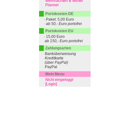
Weihnachten & Winter
Planner
Portokosten DE
· Paket: 5,00 Euro
· ab 50,- Euro portofrei
Portokosten EU
· 15,00 Euro
ab 150,- Euro portofrei
Zahlungsarten
·Banküberweisung
·Kreditkarte
(über PayPal)
·PayPal
Mein Menu
Nicht eingeloggt
[Login]