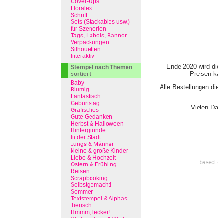
Cover-Ups
Florales
Schrift
Sets (Stackables usw.)
für Szenerien
Tags, Labels, Banner
Verpackungen
Silhouetten
Interaktiv
Ende 2020 wird di
Stempel nach Themen
Preisen ka
sortiert
Baby
Alle Bestellungen di
Blumig
Fantastisch
Geburtstag
Vielen Da
Grafisches
Gute Gedanken
Herbst & Halloween
Hintergründe
In der Stadt
Jungs & Männer
kleine & große Kinder
Liebe & Hochzeit
based 
Ostern & Frühling
Reisen
Scrapbooking
Selbstgemacht!
Sommer
Textstempel & Alphas
Tierisch
Hmmm, lecker!