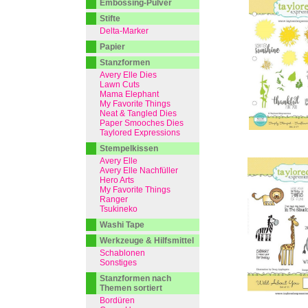
Embossing-Pulver
Stifte
Delta-Marker
Papier
Stanzformen
Avery Elle Dies
Lawn Cuts
Mama Elephant
My Favorite Things
Neat & Tangled Dies
Paper Smooches Dies
Taylored Expressions
Stempelkissen
Avery Elle
Avery Elle Nachfüller
Hero Arts
My Favorite Things
Ranger
Tsukineko
Washi Tape
Werkzeuge & Hilfsmittel
Schablonen
Sonstiges
Stanzformen nach
Themen sortiert
Bordüren