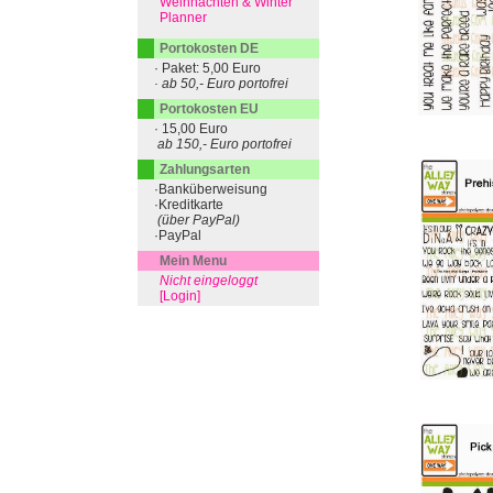
Weihnachten & Winter
Planner
Portokosten DE
· Paket: 5,00 Euro
· ab 50,- Euro portofrei
Portokosten EU
· 15,00 Euro
ab 150,- Euro portofrei
Zahlungsarten
·Banküberweisung
·Kreditkarte
(über PayPal)
·PayPal
Mein Menu
Nicht eingeloggt
[Login]