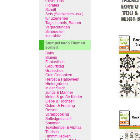
Cover-Ups
Florales
Schrift
Sets (Stackables usw.)
für Szenerien
Tags, Labels, Banner
Verpackungen
Silhouetten
Interaktiv
Stempel nach Themen
sortiert
Baby
Blumig
Fantastisch
Geburtstag
Grafisches
Gute Gedanken
Herbst & Halloween
Hintergründe
In der Stadt
Jungs & Männer
kleine & große Kinder
Liebe & Hochzeit
Ostern & Frühling
Reisen
Scrapbooking
Selbstgemacht!
Sommer
Textstempel & Alphas
Tierisch
Hmmm, lecker!