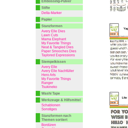
Embossing-Pulver
Stifte
Delta-Marker
Papier
Stanzformen
Avery Elle Dies
Lawn Cuts
Mama Elephant
My Favorite Things
Neat & Tangled Dies
Paper Smooches Dies
Taylored Expressions
Stempelkissen
Avery Elle
Avery Elle Nachfüller
Hero Arts
My Favorite Things
Ranger
Tsukineko
Washi Tape
Werkzeuge & Hilfsmittel
Schablonen
Sonstiges
Stanzformen nach
Themen sortiert
Bordüren