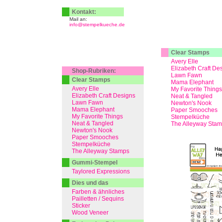
Kontakt:
Mail an:
info@stempelkueche.de
Clear Stamps
Avery Elle
Elizabeth Craft De
Shop-Rubriken:
Lawn Fawn
Clear Stamps
Mama Elephant
Avery Elle
My Favorite Things
Elizabeth Craft Designs
Neat & Tangled
Lawn Fawn
Newton's Nook
Mama Elephant
Paper Smooches
My Favorite Things
Stempelküche
Neat & Tangled
The Alleyway Sta
Newton's Nook
Paper Smooches
Stempelküche
The Alleyway Stamps
Gummi-Stempel
Taylored Expressions
Dies und das
Farben & ähnliches
Pailletten / Sequins
Sticker
Wood Veneer