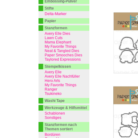
Embossing-Pulver
Stifte
Delta-Marker
Papier
Stanzformen
Avery Elle Dies
Lawn Cuts
Mama Elephant
My Favorite Things
Neat & Tangled Dies
Paper Smooches Dies
Taylored Expressions
Stempelkissen
Avery Elle
Avery Elle Nachfüller
Hero Arts
My Favorite Things
Ranger
Tsukineko
Washi Tape
Werkzeuge & Hilfsmittel
Schablonen
Sonstiges
Stanzformen nach
Themen sortiert
Bordüren