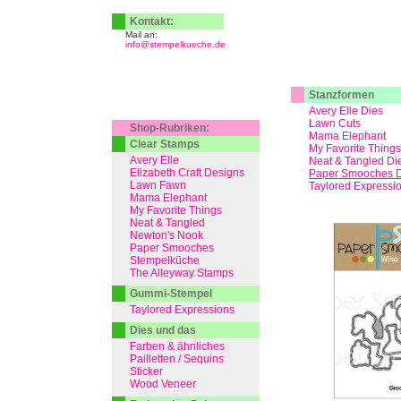
Kontakt:
Mail an:
info@stempelkueche.de
Stanzformen
Avery Elle Dies
Lawn Cuts
Shop-Rubriken:
Mama Elephant
Clear Stamps
My Favorite Things
Avery Elle
Neat & Tangled Di
Elizabeth Craft Designs
Paper Smooches D
Lawn Fawn
Taylored Expressi
Mama Elephant
My Favorite Things
Neat & Tangled
Newton's Nook
Paper Smooches
Stempelküche
The Alleyway Stamps
Gummi-Stempel
Taylored Expressions
Dies und das
Farben & ähnliches
Pailletten / Sequins
Sticker
Wood Veneer