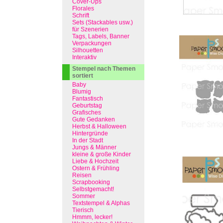
Cover-Ups
Florales
Schrift
Sets (Stackables usw.)
für Szenerien
Tags, Labels, Banner
Verpackungen
Silhouetten
Interaktiv
Stempel nach Themen
sortiert
Baby
Blumig
Fantastisch
Geburtstag
Grafisches
Gute Gedanken
Herbst & Halloween
Hintergründe
In der Stadt
Jungs & Männer
kleine & große Kinder
Liebe & Hochzeit
Ostern & Frühling
Reisen
Scrapbooking
Selbstgemacht!
Sommer
Textstempel & Alphas
Tierisch
Hmmm, lecker!