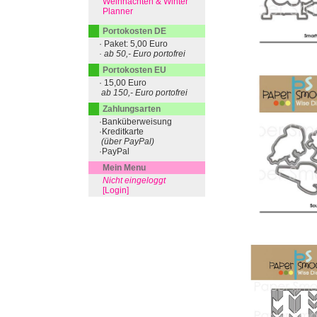
Weihnachten & Winter
Planner
Portokosten DE
· Paket: 5,00 Euro
· ab 50,- Euro portofrei
Portokosten EU
· 15,00 Euro
ab 150,- Euro portofrei
Zahlungsarten
·Banküberweisung
·Kreditkarte
(über PayPal)
·PayPal
Mein Menu
Nicht eingeloggt
[Login]