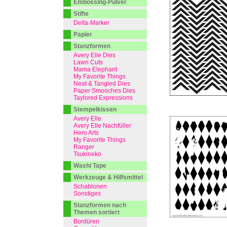
Embossing-Pulver
Stifte
Delta-Marker
Papier
Stanzformen
Avery Elle Dies
Lawn Cuts
Mama Elephant
My Favorite Things
Neat & Tangled Dies
Paper Smooches Dies
Taylored Expressions
Stempelkissen
Avery Elle
Avery Elle Nachfüller
Hero Arts
My Favorite Things
Ranger
Tsukineko
Washi Tape
Werkzeuge & Hilfsmittel
Schablonen
Sonstiges
Stanzformen nach
Themen sortiert
Bordüren