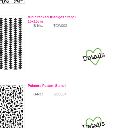
Mini Stacked Trianlges Stencil
15x15cm
B-Nr.:
TCW003
Pointers Pattern Stencil
B-Nr.:
SCB004