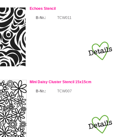
Echoes Stencil
B-Nr.:
TCW011
Mini Daisy Cluster Stencil 15x15cm
B-Nr.:
TCW007