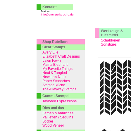
Kontakt:
Mail an:
info@stempelkueche.de
Werkzeuge &
Hilfsmittel
Schablonen
Shop-Rubriken:
Sonstiges
Clear Stamps
Avery Elle
Elizabeth Craft Designs
Lawn Fawn
Mama Elephant
My Favorite Things
Neat & Tangled
Newton's Nook
Paper Smooches
Stempelküche
The Alleyway Stamps
Gummi-Stempel
Taylored Expressions
Dies und das
Farben & ähnliches
Pailletten / Sequins
Sticker
Wood Veneer