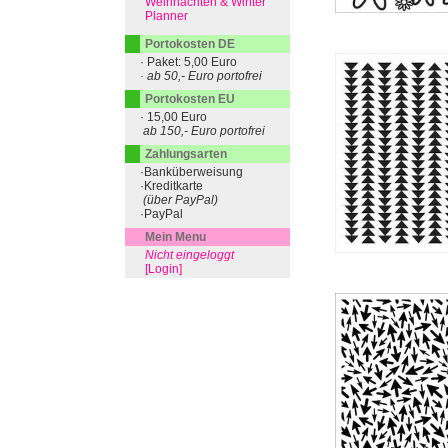
Weihnachten & Winter
Planner
Portokosten DE
· Paket: 5,00 Euro
· ab 50,- Euro portofrei
Portokosten EU
· 15,00 Euro
ab 150,- Euro portofrei
Zahlungsarten
·Banküberweisung
·Kreditkarte
(über PayPal)
·PayPal
Mein Menu
Nicht eingeloggt
[Login]