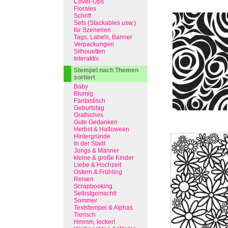
Cover-Ups
Florales
Schrift
Sets (Stackables usw.)
für Szenerien
Tags, Labels, Banner
Verpackungen
Silhouetten
Interaktiv
Stempel nach Themen
sortiert
Baby
Blumig
Fantastisch
Geburtstag
Grafisches
Gute Gedanken
Herbst & Halloween
Hintergründe
In der Stadt
Jungs & Männer
kleine & große Kinder
Liebe & Hochzeit
Ostern & Frühling
Reisen
Scrapbooking
Selbstgemacht!
Sommer
Textstempel & Alphas
Tierisch
Hmmm, lecker!