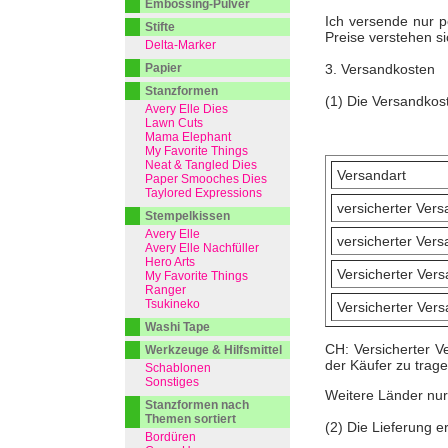
Embossing-Pulver
Ich versende nur 
Stifte
Preise verstehen si
Delta-Marker
Papier
3. Versandkosten
Stanzformen
(1) Die Versandkos
Avery Elle Dies
Lawn Cuts
Mama Elephant
My Favorite Things
Neat & Tangled Dies
Versandart
Paper Smooches Dies
Taylored Expressions
versicherter Ver
Stempelkissen
Avery Elle
versicherter Ver
Avery Elle Nachfüller
Hero Arts
Versicherter Ver
My Favorite Things
Ranger
Tsukineko
Versicherter Ver
Washi Tape
CH: Versicherter V
Werkzeuge & Hilfsmittel
der Käufer zu trage
Schablonen
Sonstiges
Weitere Länder nur
Stanzformen nach
Themen sortiert
(2) Die Lieferung e
Bordüren