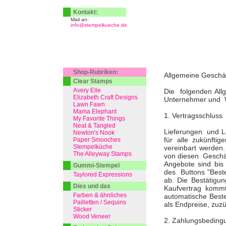
Kontakt:
Mail an:
info@stempelkueche.de
Shop-Rubriken:
Allgemeine Geschä
Clear Stamps
Avery Elle
Die folgenden All
Elizabeth Craft Designs
Unternehmer und Wi
Lawn Fawn
Mama Elephant
1. Vertragsschluss
My Favorite Things
Neat & Tangled
Lieferungen und Le
Newton's Nook
für alle zukünft
Paper Smooches
Stempelküche
vereinbart werden
The Alleyway Stamps
von diesen Geschäf
Angebote sind bis
Gummi-Stempel
des Buttons "Best
Taylored Expressions
ab. Die Bestätigu
Dies und das
Kaufvertrag kommt
Farben & ähnliches
automatische Bestel
Pailletten / Sequins
als Endpreise, zuz
Sticker
Wood Veneer
2. Zahlungsbeding