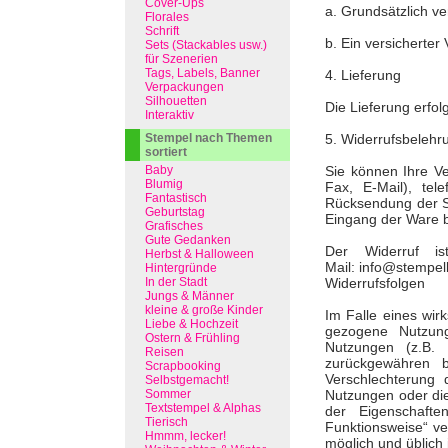
Cover-Ups
a. Grundsätzlich ve
Florales
Schrift
b. Ein versicherter
Sets (Stackables usw.)
für Szenerien
Tags, Labels, Banner
4. Lieferung
Verpackungen
Silhouetten
Die Lieferung erfol
Interaktiv
Stempel nach Themen
5. Widerrufsbelehr
sortiert
Baby
Sie können Ihre Ve
Blumig
Fax, E-Mail), te
Fantastisch
Rücksendung der Sa
Geburtstag
Eingang der Ware 
Grafisches
Gute Gedanken
Der Widerruf is
Herbst & Halloween
Mail: info@stempel
Hintergründe
In der Stadt
Widerrufsfolgen
Jungs & Männer
kleine & große Kinder
Im Falle eines wi
Liebe & Hochzeit
gezogene Nutzun
Ostern & Frühling
Nutzungen (z.B. 
Reisen
zurückgewähren b
Scrapbooking
Verschlechterung
Selbstgemacht!
Sommer
Nutzungen oder die
Textstempel & Alphas
der Eigenschaft
Tierisch
Funktionsweise“ ve
Hmmm, lecker!
möglich und üblich i