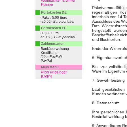
Weihnachten & Winter
Planner
Paketversandfähi
regelmäßigen Kos
Portokosten DE
innerhalb von 14 Ta
· Paket: 5,00 Euro
Ausschluss des Wid
· ab 50,- Euro portofrei
Das Widerrufsrech
Portokosten EU
hergestellt wurd
· 15,00 Euro
Beschaffenheit nich
ab 150,- Euro portofrei
und Illustrierten.
Zahlungsarten
Ende der Widerruf
·Banküberweisung
·Kreditkarte
(über PayPal)
6. Eigentumsvorbeh
·PayPal
Bis zur vollständi
Mein Menu
Ware im Eigentum 
Nicht eingeloggt
[Login]
7. Gewährleistung
Laut gesetzlichen
Kunden verändert 
8. Datenschutz
Ihre persönlichen 
Bestellabwicklung 
9. Anwendbares Re