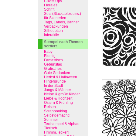
Cover-Ups
Florales
Schrift
Sets (Stackables usw.)
für Szenerien
Tags, Labels, Banner
Verpackungen
Silhouetten
Interaktiv
Stempel nach Themen
sortiert
Baby
Blumig
Fantastisch
Geburtstag
Grafisches
Gute Gedanken
Herbst & Halloween
Hintergründe
In der Stadt
Jungs & Männer
kleine & große Kinder
Liebe & Hochzeit
Ostern & Frühling
Reisen
Scrapbooking
Selbstgemacht!
Sommer
Textstempel & Alphas
Tierisch
Hmmm, lecker!