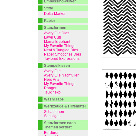
Embossing-Pulver
Stifte
Delta-Marker
Papier
Stanzformen
Avery Elle Dies
Lawn Cuts
Mama Elephant
My Favorite Things
Neat & Tangled Dies
Paper Smooches Dies
Taylored Expressions
Stempelkissen
Avery Elle
Avery Elle Nachfüller
Hero Arts
My Favorite Things
Ranger
Tsukineko
Washi Tape
Werkzeuge & Hilfsmittel
Schablonen
Sonstiges
Stanzformen nach
Themen sortiert
Bordüren