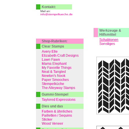
Kontakt:
Mail an:
info@stempelkueche.de
Werkzeuge &
Hilfsmittel
Schablonen
Shop-Rubriken:
Sonstiges
Clear Stamps
Avery Elle
Elizabeth Craft Designs
Lawn Fawn
Mama Elephant
My Favorite Things
Neat & Tangled
Newton's Nook
Paper Smooches
Stempelküche
The Alleyway Stamps
Gummi-Stempel
Taylored Expressions
Dies und das
Farben & ähnliches
Pailletten / Sequins
Sticker
Wood Veneer