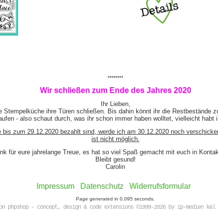
********
Wir schließen zum Ende des Jahres 2020
Ihr Lieben,
e Stempelküche ihre Türen schließen. Bis dahin könnt ihr die Restbestände z
ufen - also schaut durch, was ihr schon immer haben wolltet, vielleicht habt 
e bis zum 29.12.2020 bezahlt sind, werde ich am 30.12.2020 noch verschicke
ist nicht möglich.
nk für eure jahrelange Treue, es hat so viel Spaß gemacht mit euch in Kont
Bleibt gesund!
Carolin
Impressum
Datenschutz
Widerrufsformular
Page generated in 0,095 seconds.
on phpshop - concept, design & code extensions ©1999-2026 by ip-medien k&l 