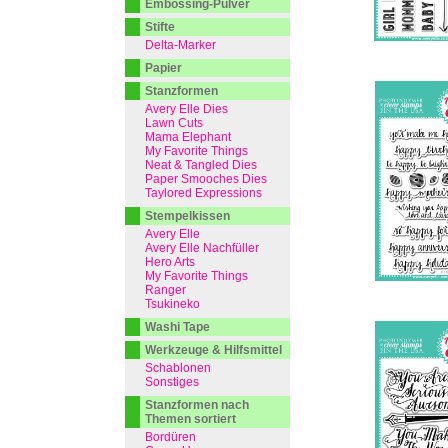
Embossing-Pulver
Stifte
Delta-Marker
Papier
Stanzformen
Avery Elle Dies
Lawn Cuts
Mama Elephant
My Favorite Things
Neat & Tangled Dies
Paper Smooches Dies
Taylored Expressions
Stempelkissen
Avery Elle
Avery Elle Nachfüller
Hero Arts
My Favorite Things
Ranger
Tsukineko
Washi Tape
Werkzeuge & Hilfsmittel
Schablonen
Sonstiges
Stanzformen nach
Themen sortiert
Bordüren