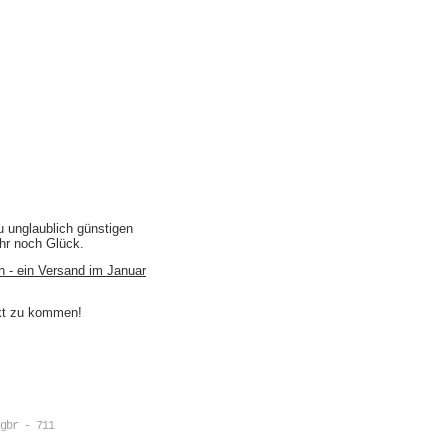
u unglaublich günstigen
ihr noch Glück.
n - ein Versand im Januar
akt zu kommen!
gbr - 711