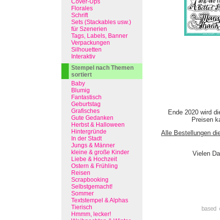
Cover-Ups
Florales
Schrift
Sets (Stackables usw.)
für Szenerien
Tags, Labels, Banner
Verpackungen
Silhouetten
Interaktiv
Stempel nach Themen
sortiert
Baby
Blumig
Fantastisch
Geburtstag
Grafisches
Ende 2020 wird di
Gute Gedanken
Preisen ka
Herbst & Halloween
Hintergründe
Alle Bestellungen di
In der Stadt
Jungs & Männer
kleine & große Kinder
Vielen Da
Liebe & Hochzeit
Ostern & Frühling
Reisen
Scrapbooking
Selbstgemacht!
Sommer
Textstempel & Alphas
Tierisch
based 
Hmmm, lecker!