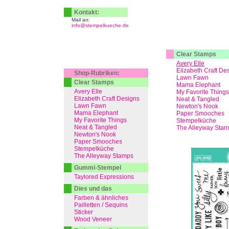
Kontakt:
Mail an:
info@stempelkueche.de
Clear Stamps
Avery Elle
Elizabeth Craft De
Shop-Rubriken:
Lawn Fawn
Clear Stamps
Mama Elephant
Avery Elle
My Favorite Things
Elizabeth Craft Designs
Neat & Tangled
Lawn Fawn
Newton's Nook
Mama Elephant
Paper Smooches
My Favorite Things
Stempelküche
Neat & Tangled
The Alleyway Sta
Newton's Nook
Paper Smooches
Stempelküche
The Alleyway Stamps
Gummi-Stempel
Taylored Expressions
Dies und das
Farben & ähnliches
Pailletten / Sequins
Sticker
Wood Veneer