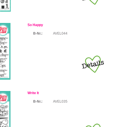
So Happy
B-Nr.:
AVEL044
Write It
B-Nr.:
AVEL035