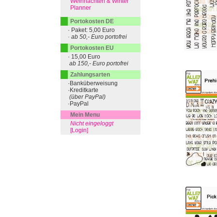
Weihnachten & Winter
Planner
Portokosten DE
· Paket: 5,00 Euro
· ab 50,- Euro portofrei
Portokosten EU
· 15,00 Euro
ab 150,- Euro portofrei
Zahlungsarten
·Banküberweisung
·Kreditkarte
(über PayPal)
·PayPal
Mein Menu
Nicht eingeloggt
[Login]