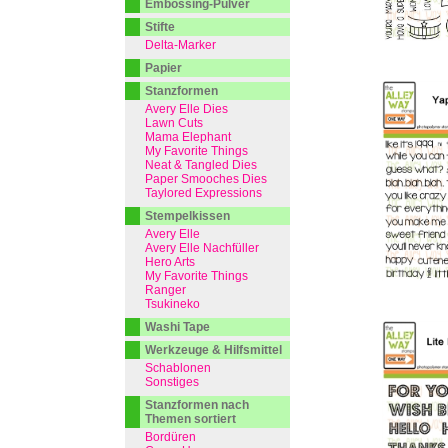
Embossing-Pulver
Stifte
Delta-Marker
Papier
Stanzformen
Avery Elle Dies
Lawn Cuts
Mama Elephant
My Favorite Things
Neat & Tangled Dies
Paper Smooches Dies
Taylored Expressions
Stempelkissen
Avery Elle
Avery Elle Nachfüller
Hero Arts
My Favorite Things
Ranger
Tsukineko
Washi Tape
Werkzeuge & Hilfsmittel
Schablonen
Sonstiges
Stanzformen nach
Themen sortiert
Bordüren