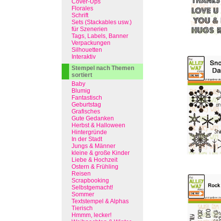
Cover-Ups
Florales
Schrift
Sets (Stackables usw.)
für Szenerien
Tags, Labels, Banner
Verpackungen
Silhouetten
Interaktiv
Stempel nach Themen
sortiert
Baby
Blumig
Fantastisch
Geburtstag
Grafisches
Gute Gedanken
Herbst & Halloween
Hintergründe
In der Stadt
Jungs & Männer
kleine & große Kinder
Liebe & Hochzeit
Ostern & Frühling
Reisen
Scrapbooking
Selbstgemacht!
Sommer
Textstempel & Alphas
Tierisch
Hmmm, lecker!