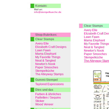
Kontakt:
Mail an:
info@stempelkueche.de
Clear Stamps
Avery Elle
Elizabeth Craft De
Shop-Rubriken:
Lawn Fawn
Clear Stamps
Mama Elephant
Avery Elle
My Favorite Things
Elizabeth Craft Designs
Neat & Tangled
Lawn Fawn
Newton's Nook
Mama Elephant
Paper Smooches
My Favorite Things
Stempelküche
Neat & Tangled
The Alleyway Sta
Newton's Nook
Paper Smooches
Stempelküche
The Alleyway Stamps
Gummi-Stempel
Taylored Expressions
Dies und das
Farben & ähnliches
Pailletten / Sequins
Sticker
Wood Veneer