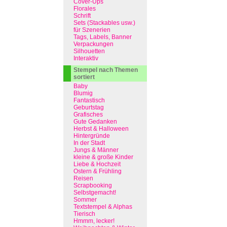
Cover-Ups
Florales
Schrift
Sets (Stackables usw.)
für Szenerien
Tags, Labels, Banner
Verpackungen
Silhouetten
Interaktiv
Stempel nach Themen
sortiert
Baby
Blumig
Fantastisch
Geburtstag
Grafisches
Gute Gedanken
Herbst & Halloween
Hintergründe
In der Stadt
Jungs & Männer
kleine & große Kinder
Liebe & Hochzeit
Ostern & Frühling
Reisen
Scrapbooking
Selbstgemacht!
Sommer
Textstempel & Alphas
Tierisch
Hmmm, lecker!