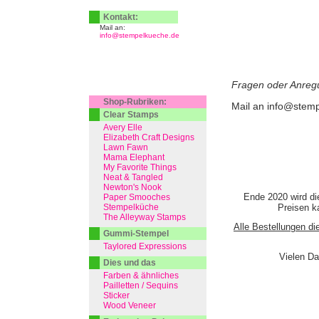
Kontakt:
Mail an:
info@stempelkueche.de
Fragen oder Anre
Shop-Rubriken:
Mail an
info@stemp
Clear Stamps
Avery Elle
Elizabeth Craft Designs
Lawn Fawn
Mama Elephant
My Favorite Things
Neat & Tangled
Newton's Nook
Ende 2020 wird di
Paper Smooches
Stempelküche
Preisen ka
The Alleyway Stamps
Alle Bestellungen di
Gummi-Stempel
Taylored Expressions
Vielen Da
Dies und das
Farben & ähnliches
Pailletten / Sequins
Sticker
Wood Veneer