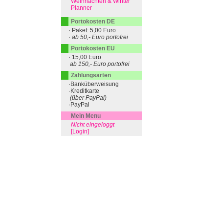
Weihnachten & Winter
Planner
Portokosten DE
· Paket: 5,00 Euro
· ab 50,- Euro portofrei
Portokosten EU
· 15,00 Euro
ab 150,- Euro portofrei
Zahlungsarten
·Banküberweisung
·Kreditkarte
(über PayPal)
·PayPal
Mein Menu
Nicht eingeloggt
[Login]