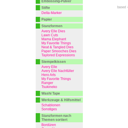
Embossing-Pulver
based 
Stifte
Delta-Marker
Papier
Stanzformen
Avery Elle Dies
Lawn Cuts
Mama Elephant
My Favorite Things
Neat & Tangled Dies
Paper Smooches Dies
Taylored Expressions
Stempelkissen
Avery Elle
Avery Elle Nachfüller
Hero Arts
My Favorite Things
Ranger
Tsukineko
Washi Tape
Werkzeuge & Hilfsmittel
Schablonen
Sonstiges
Stanzformen nach
Themen sortiert
Bordüren